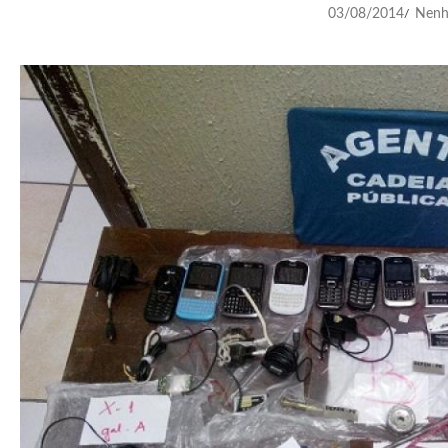
03/08/2014
Nenh
/