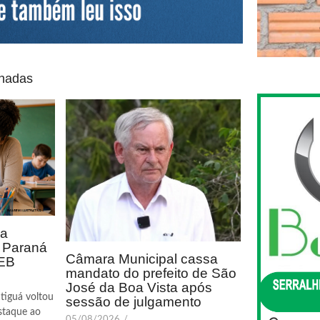
onadas
ca
o Paraná
Câmara Municipal cassa
DEB
mandato do prefeito de São
José da Boa Vista após
tiguá voltou
sessão de julgamento
staque ao
05/08/2026
/