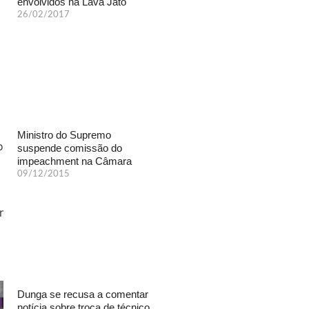
envolvidos na Lava Jato
26/02/2017
Ministro do Supremo
suspende comissão do
impeachment na Câmara
09/12/2015
Dunga se recusa a comentar
notícia sobre troca de técnico