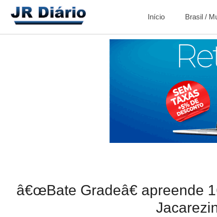
Início
Brasil / 
â€œBate Gradeâ€ apreende 16
Jacarezi