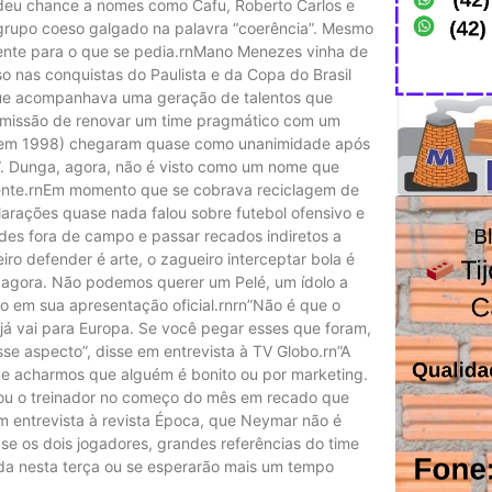
 deu chance a nomes como Cafu, Roberto Carlos e
m grupo coeso galgado na palavra “coerência”. Mesmo
zente para o que se pedia.rnMano Menezes vinha de
 nas conquistas do Paulista e da Copa do Brasil
que acompanhava uma geração de talentos que
 missão de renovar um time pragmático com um
o (em 1998) chegaram quase como unanimidade após
”. Dunga, agora, não é visto como um nome que
raente.rnEm momento que se cobrava reciclagem de
larações quase nada falou sobre futebol ofensivo e
tudes fora de campo e passar recados indiretos a
ro defender é arte, o zagueiro interceptar bola é
 agora. Não podemos querer um Pelé, um ídolo a
ogo em sua apresentação oficial.rnrn”Não é que o
s já vai para Europa. Se você pegar esses que foram,
sse aspecto”, disse em entrevista à TV Globo.rn”A
e acharmos que alguém é bonito ou por marketing.
rmou o treinador no começo do mês em recado que
m entrevista à revista Época, que Neymar não é
se os dois jogadores, grandes referências do time
gada nesta terça ou se esperarão mais um tempo