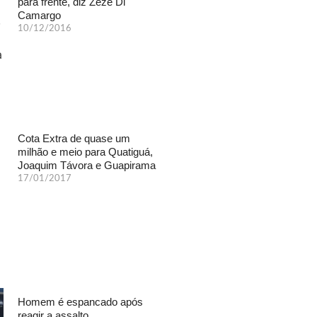
para frente, diz Zezé Di
Camargo
10/12/2016
Cota Extra de quase um
milhão e meio para Quatiguá,
Joaquim Távora e Guapirama
17/01/2017
Homem é espancado após
reagir a assalto