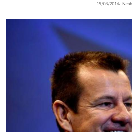
19/08/2014
Nenh
/