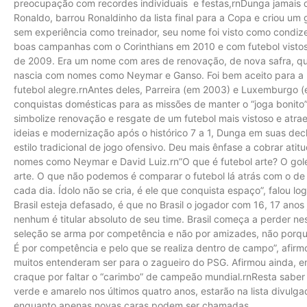
preocupação com recordes individuais e festas,rnDunga jamais
Ronaldo, barrou Ronaldinho da lista final para a Copa e criou u
sem experiência como treinador, seu nome foi visto como condi
boas campanhas com o Corinthians em 2010 e com futebol vistoso
de 2009. Era um nome com ares de renovação, de nova safra, 
nascia com nomes como Neymar e Ganso. Foi bem aceito para a
futebol alegre.rnAntes deles, Parreira (em 2003) e Luxemburg
conquistas domésticas para as missões de manter o “joga bonito
simbolize renovação e resgate de um futebol mais vistoso e at
ideias e modernização após o histórico 7 a 1, Dunga em suas dec
estilo tradicional de jogo ofensivo. Deu mais ênfase a cobrar ati
nomes como Neymar e David Luiz.rn”O que é futebol arte? O golei
arte. O que não podemos é comparar o futebol lá atrás com o de
cada dia. Ídolo não se cria, é ele que conquista espaço”, falou l
Brasil esteja defasado, é que no Brasil o jogador com 16, 17 ano
nenhum é titular absoluto de seu time. Brasil começa a perder ne
seleção se arma por competência e não por amizades, não porqu
É por competência e pelo que se realiza dentro de campo”, afi
muitos entenderam ser para o zagueiro do PSG. Afirmou ainda, e
craque por faltar o “carimbo” de campeão mundial.rnResta saber 
verde e amarelo nos últimos quatro anos, estarão na lista divul
enquanto apenas novas caras podem ser chamadas.