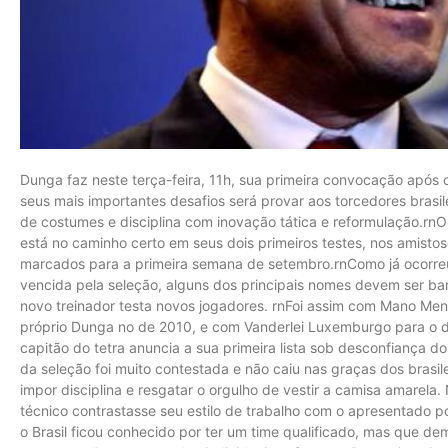
Dunga faz neste terça-feira, 11h, sua primeira convocação após 
seus mais importantes desafios será provar aos torcedores brasi
de costumes e disciplina com inovação tática e reformulação.rn
está no caminho certo em seus dois primeiros testes, nos amisto
marcados para a primeira semana de setembro.rnComo já ocorre
vencida pela seleção, alguns dos principais nomes devem ser ba
novo treinador testa novos jogadores. rnFoi assim com Mano Men
próprio Dunga no de 2010, e com Vanderlei Luxemburgo para o de
capitão do tetra anuncia a sua primeira lista sob desconfiança
da seleção foi muito contestada e não caiu nas graças dos bras
impor disciplina e resgatar o orgulho de vestir a camisa amarela
técnico contrastasse seu estilo de trabalho com o apresentado 
o Brasil ficou conhecido por ter um time qualificado, mas que 