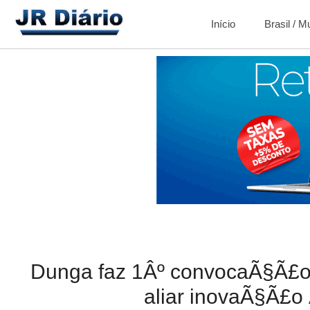
Início
Brasil / 
Dunga faz 1Âº convocaÃ§Ã£o
aliar inovaÃ§Ã£o 