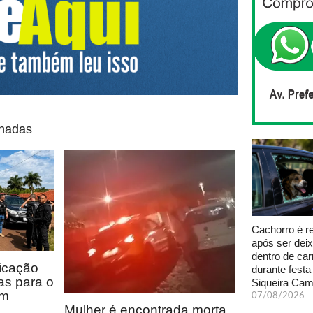
onadas
Cachorro é r
após ser dei
dentro de car
icação
durante fest
as para o
Siqueira Ca
em
07/08/2026
Mulher é encontrada morta