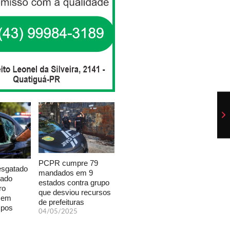
PCPR cumpre 79
esgatado
mandados em 9
xado
estados contra grupo
ro
que desviou recursos
a em
de prefeituras
mpos
04/05/2025