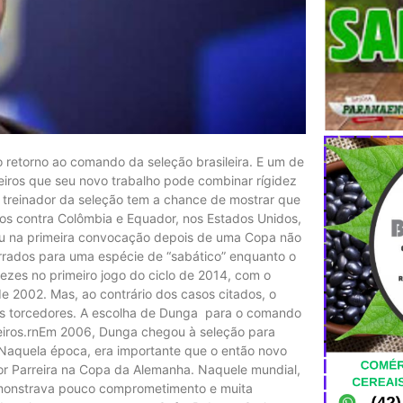
o retorno ao comando da seleção brasileira. E um de
leiros que seu novo trabalho pode combinar rígidez
O treinador da seleção tem a chance de mostrar que
sos contra Colômbia e Equador, nos Estados Unidos,
u na primeira convocação depois de uma Copa não
rrados para uma espécie de “sabático” enquanto o
ezes no primeiro jogo do ciclo de 2014, com o
 2002. Mas, ao contrário dos casos citados, o
 dos torcedores. A escolha de Dunga para o comando
ileiros.rnEm 2006, Dunga chegou à seleção para
. Naquela época, era importante que o então novo
por Parreira na Copa da Alemanha. Naquele mundial,
demonstrava pouco comprometimento e muita