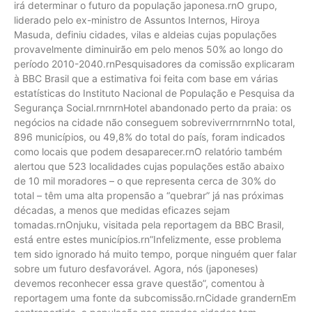
irá determinar o futuro da população japonesa.rnO grupo,
liderado pelo ex-ministro de Assuntos Internos, Hiroya
Masuda, definiu cidades, vilas e aldeias cujas populações
provavelmente diminuirão em pelo menos 50% ao longo do
período 2010-2040.rnPesquisadores da comissão explicaram
à BBC Brasil que a estimativa foi feita com base em várias
estatísticas do Instituto Nacional de População e Pesquisa da
Segurança Social.rnrnrnHotel abandonado perto da praia: os
negócios na cidade não conseguem sobreviverrnrnrnNo total,
896 municípios, ou 49,8% do total do país, foram indicados
como locais que podem desaparecer.rnO relatório também
alertou que 523 localidades cujas populações estão abaixo
de 10 mil moradores – o que representa cerca de 30% do
total – têm uma alta propensão a “quebrar” já nas próximas
décadas, a menos que medidas eficazes sejam
tomadas.rnOnjuku, visitada pela reportagem da BBC Brasil,
está entre estes municípios.rn”Infelizmente, esse problema
tem sido ignorado há muito tempo, porque ninguém quer falar
sobre um futuro desfavorável. Agora, nós (japoneses)
devemos reconhecer essa grave questão”, comentou à
reportagem uma fonte da subcomissão.rnCidade grandernEm