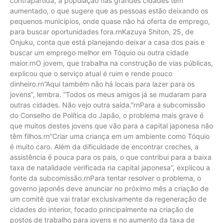
contrapartida, a população nas grandes cidades tem
aumentado, o que sugere que as pessoas estão deixando os
pequenos municípios, onde quase não há oferta de emprego,
para buscar oportunidades fora.rnKazuya Shiton, 25, de
Onjuku, conta que está planejando deixar a casa dos pais e
buscar um emprego melhor em Tóquio ou outra cidade
maior.rnO jovem, que trabalha na construção de vias públicas,
explicou que o serviço atual é ruim e rende pouco
dinheiro.rn”Aqui também não há locais para lazer para os
jovens”, lembra. “Todos os meus amigos já se mudaram para
outras cidades. Não vejo outra saída.”rnPara a subcomissão
do Conselho de Política do Japão, o problema mais grave é
que muitos destes jovens que vão para a capital japonesa não
têm filhos.rn”Criar uma criança em um ambiente como Tóquio
é muito caro. Além da dificuldade de encontrar creches, a
assistência é pouca para os pais, o que contribui para a baixa
taxa de natalidade verificada na capital japonesa”, explicou a
fonte da subcomissão.rnPara tentar resolver o problema, o
governo japonês deve anunciar no próximo mês a criação de
um comitê que vai tratar exclusivamente da regeneração de
cidades do interior, focado principalmente na criação de
postos de trabalho para jovens e no aumento da taxa de