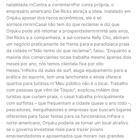
natalidade.rnContra a correnternPor conta própria, o
empresário americano Del Ricks abraça a ideia. Instalado em
Onjuku apesar dos riscos econômicos, ele é só
sorrisos.rnrnrnCasal não tem do que reclamar e diz que
Onjuku pode até retomar a prosperidadernrnrnHá seis anos,
Del Ricks e a companheira, a sul-coreana Kelly Cho, abriram
um negócio praticamente de frente para a paradisíaca praia
da cidade.rn”Não tenho do que reclamar”, falou. “Enquanto a
maioria dos comerciantes locais trabalha mesmo apenas dois
meses por ano, nós temos clientela fixa por oito
meses.”rnRicks dá aulas de surf, aluga equipamento para a
prática do esporte, tem uma lanchonete e ainda oferece
quartos para turistas.rn”Meu público não é o local. Trabalho
com pessoas que vêm de Tóquio”, explicou.rnAlém dos
turistas que curtem praia, o casal trabalha principalmente
com surfistas – que frequentam a cidade quase o ano todo –,
pescadores, mergulhadores e empresas que buscam lugares
diferentes para fazer festas para os funcionários.rnPara o
norte-americano, Onjuku poderia se tornar um local atrativo
se o governo investisse mais para trazer jovens
empreendedores e aposentados que moram nas grandes