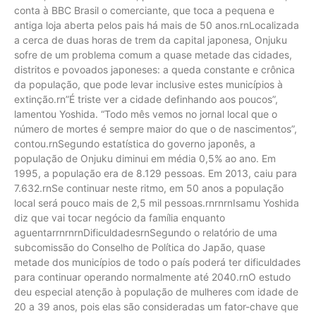
conta à BBC Brasil o comerciante, que toca a pequena e
antiga loja aberta pelos pais há mais de 50 anos.rnLocalizada
a cerca de duas horas de trem da capital japonesa, Onjuku
sofre de um problema comum a quase metade das cidades,
distritos e povoados japoneses: a queda constante e crônica
da população, que pode levar inclusive estes municípios à
extinção.rn”É triste ver a cidade definhando aos poucos”,
lamentou Yoshida. “Todo mês vemos no jornal local que o
número de mortes é sempre maior do que o de nascimentos”,
contou.rnSegundo estatística do governo japonês, a
população de Onjuku diminui em média 0,5% ao ano. Em
1995, a população era de 8.129 pessoas. Em 2013, caiu para
7.632.rnSe continuar neste ritmo, em 50 anos a população
local será pouco mais de 2,5 mil pessoas.rnrnrnIsamu Yoshida
diz que vai tocar negócio da família enquanto
aguentarrnrnrnDificuldadesrnSegundo o relatório de uma
subcomissão do Conselho de Política do Japão, quase
metade dos municípios de todo o país poderá ter dificuldades
para continuar operando normalmente até 2040.rnO estudo
deu especial atenção à população de mulheres com idade de
20 a 39 anos, pois elas são consideradas um fator-chave que