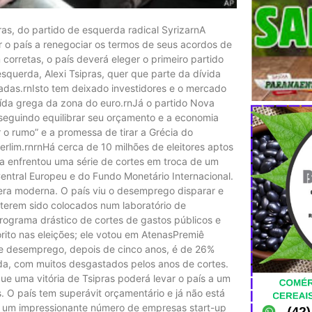
as, do partido de esquerda radical SyrizarnA
r o país a renegociar os termos de seus acordos de
corretas, o país deverá eleger o primeiro partido
esquerda, Alexi Tsipras, quer que parte da dívida
das.rnIsto tem deixado investidores e o mercado
aída grega da zona do euro.rnJá o partido Nova
seguindo equilibrar seu orçamento e a economia
o rumo” e a promessa de tirar a Grécia do
erlim.rnrnHá cerca de 10 milhões de eleitores aptos
ia enfrentou uma série de cortes em troca de um
entral Europeu e do Fundo Monetário Internacional.
a moderna. O país viu o desemprego disparar e
terem sido colocados num laboratório de
programa drástico de cortes de gastos públicos e
rito nas eleições; ele votou em AtenasPremiê
de desemprego, depois de cinco anos, é de 26%
ada, com muitos desgastados pelos anos de cortes.
ue uma vitória de Tsipras poderá levar o país a um
. O país tem superávit orçamentário e já não está
em um impressionante número de empresas start-up