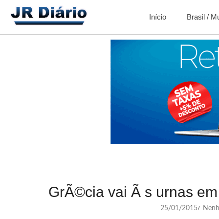
Início
Brasil / 
GrÃ©cia vai Ã s urnas em
25/01/2015
Nenh
/