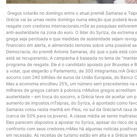
Gregos votarão no domingo entre o atual premiê Samaras e Tsipr
Grécia vai às urnas neste domingo numa eleição que poderá leva
resgate com credores internacionais.rnSe as pesquisas estiverem 
anti-austeridade na zona do euro. O líder do Syriza, de extrema 
grega seja perdoada e que medidas de austeridade sejam revoga
financeiro em alerta, e alimentado temores sobre uma possível s
Democracia, do premiê Antonis Samaras, diz que o país está con
está se recuperando. A campanha é baseada no lema de “manter 
programa de resgate. Ele é o candidato apoiado por Bruxelas e B
a votar, que elegerão o Parlamento, de 300 integrantes.rnA Gréc
socorro com 240 bilhões de euros da União Europeia, do Banco C
Mas a economia encolheu 25%, um número sem precedentes na er
milhares de gregos caíram à pobreza.rnMuitos gregos acreditam 
austeridade – em troca do socorro, a Grécia teve de aceitar um 
aumento de impostos.rnTsipras, do Syriza, é apontado como favo
Samaras votou nesta manhã em Pilos, no sul da GréciarnA taxa 
(cerca de 50% para os jovens). A classe média se sente maltrat
Eles parecem dispostos a apostar no Syriza, apesar do risco de q
confronto com seus credores.rnMas há algumas notícias positivas
em recessão. As receitas de turismo estão em alta e a Grécia t