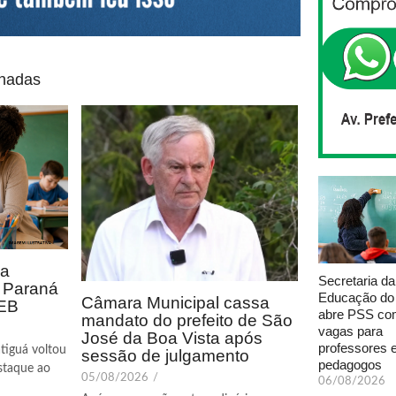
onadas
ca
Secretaria da
o Paraná
Educação do
Câmara Municipal cassa
DEB
abre PSS com
mandato do prefeito de São
vagas para
José da Boa Vista após
professores 
tiguá voltou
sessão de julgamento
pedagogos
staque ao
05/08/2026
/
06/08/2026