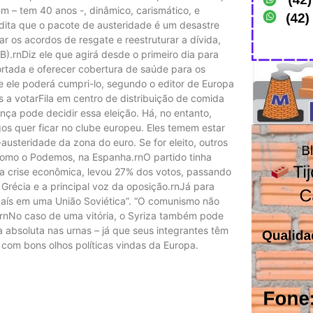
em – tem 40 anos -, dinâmico, carismático, e
dita que o pacote de austeridade é um desastre
 os acordos de resgate e reestruturar a dívida,
).rnDiz ele que agirá desde o primeiro dia para
cortada e oferecer cobertura de saúde para os
 ele poderá cumpri-lo, segundo o editor de Europa
 a votarFila em centro de distribuição de comida
nça pode decidir essa eleição. Há, no entanto,
os quer ficar no clube europeu. Eles temem estar
i-austeridade da zona do euro. Se for eleito, outros
omo o Podemos, na Espanha.rnO partido tinha
a crise econômica, levou 27% dos votos, passando
 Grécia e a principal voz da oposição.rnJá para
país em uma União Soviética”. “O comunismo não
o.rnNo caso de uma vitória, o Syriza também pode
a absoluta nas urnas – já que seus integrantes têm
om bons olhos políticas vindas da Europa.