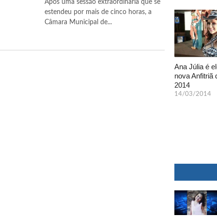
Após uma sessão extraordinária que se
estendeu por mais de cinco horas, a
Câmara Municipal de...
Ana Júlia é el
nova Anfitriã 
2014
14/03/2014