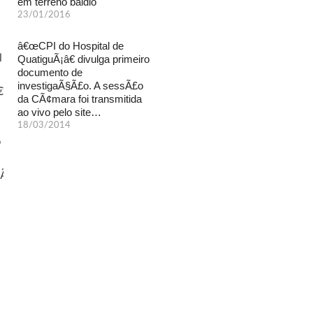
em terreno baldio
23/01/2016
â€œCPI do Hospital de
QuatiguÃ¡â€ divulga primeiro
documento de
investigaÃ§Ã£o. A sessÃ£o
da CÃ¢mara foi transmitida
ao vivo pelo site…
18/03/2014