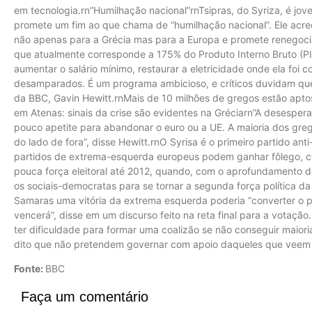
em tecnologia.rn”Humilhação nacional”rnTsipras, do Syriza, é jov
promete um fim ao que chama de “humilhação nacional”. Ele acre
não apenas para a Grécia mas para a Europa e promete renegociar
que atualmente corresponde a 175% do Produto Interno Bruto (PIB
aumentar o salário mínimo, restaurar a eletricidade onde ela foi 
desamparados. É um programa ambicioso, e críticos duvidam que
da BBC, Gavin Hewitt.rnMais de 10 milhões de gregos estão aptos
em Atenas: sinais da crise são evidentes na Gréciarn”A desespera
pouco apetite para abandonar o euro ou a UE. A maioria dos greg
do lado de fora”, disse Hewitt.rnO Syrisa é o primeiro partido ant
partidos de extrema-esquerda europeus podem ganhar fôlego, c
pouca força eleitoral até 2012, quando, com o aprofundamento d
os sociais-democratas para se tornar a segunda força política da
Samaras uma vitória da extrema esquerda poderia “converter o 
vencerá”, disse em um discurso feito na reta final para a votaçã
ter dificuldade para formar uma coalizão se não conseguir maiori
dito que não pretendem governar com apoio daqueles que veem c
Fonte:
BBC
Faça um comentário