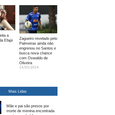
eita a
Zagueiro revelado pelo
da Efapi
Palmeiras ainda não
engrenou no Santos e
busca nova chance
com Oswaldo de
Oliveira
14/03/2014
Mais Lidas
Mãe e pai são presos por
morte de menina encontrada