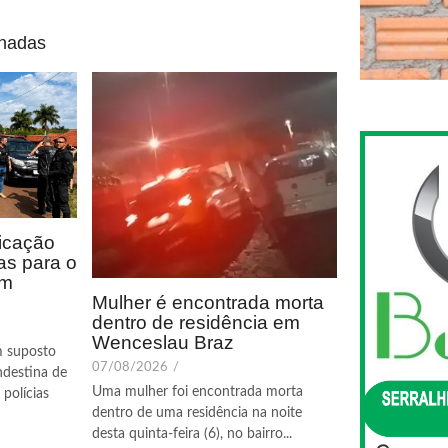
onadas
icação
as para o
em
Mulher é encontrada morta
dentro de residência em
Wenceslau Braz
m suposto
07/08/2026
/
ndestina de
Uma mulher foi encontrada morta
polícias
dentro de uma residência na noite
desta quinta-feira (6), no bairro...