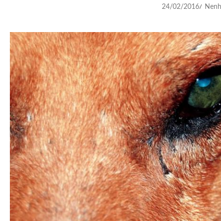
24/02/2016
Nenh
/