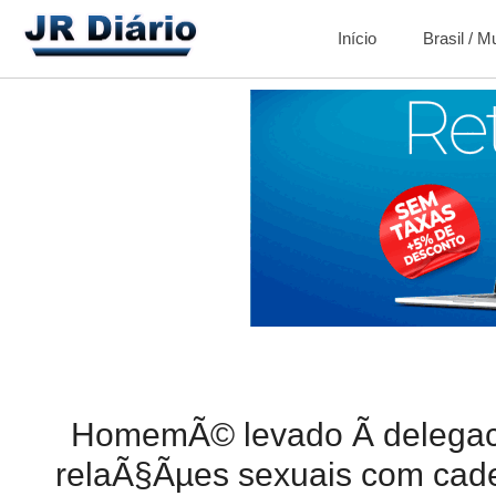
Início
Brasil / 
HomemÃ© levado Ã delegac
relaÃ§Ãµes sexuais com cad