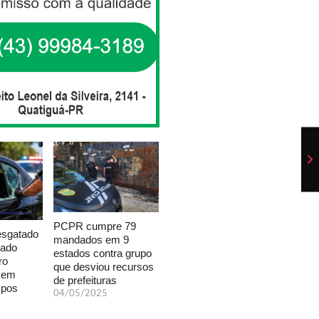
PCPR cumpre 79
esgatado
mandados em 9
xado
estados contra grupo
ro
que desviou recursos
a em
de prefeituras
mpos
04/05/2025