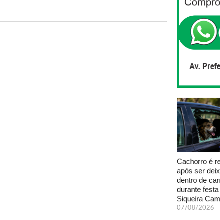
Cachorro é r
após ser dei
dentro de car
durante fest
Siqueira Ca
07/08/2026