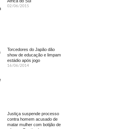
África do Sul
02/06/2015
Torcedores do Japão dão
show de educação e limpam
estádio após jogo
16/06/2014
Justiça suspende processo
contra homem acusado de
matar mulher com botijão de