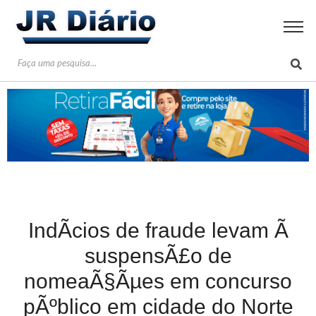
IndÃ­cios de fraude levam Ã
suspensÃ£o de
nomeaÃ§Ãµes em concurso
pÃºblico em cidade do Norte