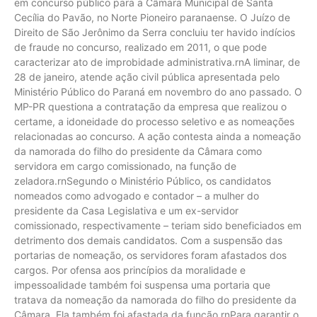
em concurso público para a Câmara Municipal de Santa
Cecília do Pavão, no Norte Pioneiro paranaense. O Juízo de
Direito de São Jerônimo da Serra concluiu ter havido indícios
de fraude no concurso, realizado em 2011, o que pode
caracterizar ato de improbidade administrativa.rnA liminar, de
28 de janeiro, atende ação civil pública apresentada pelo
Ministério Público do Paraná em novembro do ano passado. O
MP-PR questiona a contratação da empresa que realizou o
certame, a idoneidade do processo seletivo e as nomeações
relacionadas ao concurso. A ação contesta ainda a nomeação
da namorada do filho do presidente da Câmara como
servidora em cargo comissionado, na função de
zeladora.rnSegundo o Ministério Público, os candidatos
nomeados como advogado e contador – a mulher do
presidente da Casa Legislativa e um ex-servidor
comissionado, respectivamente – teriam sido beneficiados em
detrimento dos demais candidatos. Com a suspensão das
portarias de nomeação, os servidores foram afastados dos
cargos. Por ofensa aos princípios da moralidade e
impessoalidade também foi suspensa uma portaria que
tratava da nomeação da namorada do filho do presidente da
Câmara. Ela também foi afastada da função.rnPara garantir o