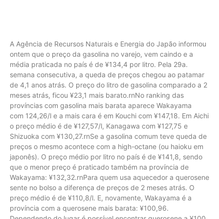
A Agência de Recursos Naturais e Energia do Japão informou
ontem que o preço da gasolina no varejo, vem caindo e a
média praticada no país é de ¥134,4 por litro. Pela 29a.
semana consecutiva, a queda de preços chegou ao patamar
de 4,1 anos atrás. O preço do litro de gasolina comparado a 2
meses atrás, ficou ¥23,1 mais barato.rnNo ranking das
províncias com gasolina mais barata aparece Wakayama
com 124,26/l e a mais cara é em Kouchi com ¥147,18. Em Aichi
o preço médio é de ¥127,57/l, Kanagawa com ¥127,75 e
Shizuoka com ¥130,27.rnSe a gasolina comum teve queda de
preços o mesmo acontece com a high-octane (ou haioku em
japonês). O preço médio por litro no país é de ¥141,8, sendo
que o menor preço é praticado também na província de
Wakayama: ¥132,32.rnPara quem usa aquecedor a querosene
sente no bolso a diferença de preços de 2 meses atrás. O
preço médio é de ¥110,8/l. E, novamente, Wakayama é a
província com a querosene mais barata: ¥100,96.
Dependendo do lugar é possível encontrar querosene a ¥100,