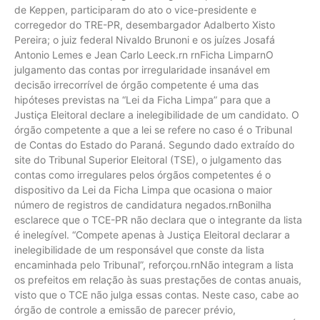
de Keppen, participaram do ato o vice-presidente e
corregedor do TRE-PR, desembargador Adalberto Xisto
Pereira; o juiz federal Nivaldo Brunoni e os juízes Josafá
Antonio Lemes e Jean Carlo Leeck.rn rnFicha LimparnO
julgamento das contas por irregularidade insanável em
decisão irrecorrível de órgão competente é uma das
hipóteses previstas na “Lei da Ficha Limpa” para que a
Justiça Eleitoral declare a inelegibilidade de um candidato. O
órgão competente a que a lei se refere no caso é o Tribunal
de Contas do Estado do Paraná. Segundo dado extraído do
site do Tribunal Superior Eleitoral (TSE), o julgamento das
contas como irregulares pelos órgãos competentes é o
dispositivo da Lei da Ficha Limpa que ocasiona o maior
número de registros de candidatura negados.rnBonilha
esclarece que o TCE-PR não declara que o integrante da lista
é inelegível. “Compete apenas à Justiça Eleitoral declarar a
inelegibilidade de um responsável que conste da lista
encaminhada pelo Tribunal”, reforçou.rnNão integram a lista
os prefeitos em relação às suas prestações de contas anuais,
visto que o TCE não julga essas contas. Neste caso, cabe ao
órgão de controle a emissão de parecer prévio,