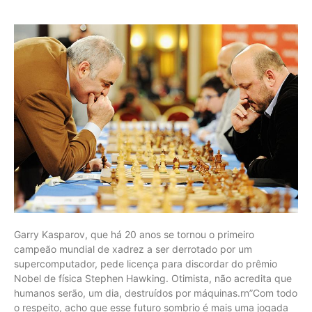
Garry Kasparov, que há 20 anos se tornou o primeiro campeão mundial de xadrez a ser derrotado por um supercomputador, pede licença para discordar do prêmio Nobel de física Stephen Hawking. Otimista, não acredita que humanos serão, um dia, destruídos por máquinas.rn”Com todo o respeito, acho que esse futuro sombrio é mais uma jogada midiática do que uma previsão científica”, disse ele, pouco antes de dar uma de suas palestras, no mês passado. Aposentado, o enxadrista de 52 anos dedica-se a demonstrar a aplicação da estratégia do xadrez fora dos tabuleiros.rnDali a uma hora, ele inauguraria o novo laboratório da Avast, uma fabricante de antivírus sediada na República Tcheca. Nos países do antigo bloco soviético, Kasparov, nascido no Azerbaijão, é um nome que ressoa –assim como ressoa sua relação com computadores.rn”Gostam de lembrar do jogo que perdi, mas ganhei a guerra.” Referia-se à partida de 10 de fevereiro de 1996 contra Deep Blue, um supercomputador da IBM. Kasparov ganharia três partidas e empataria outras duas contra o oponente de silício, mantendo o título mundial.rnUm ano depois da disputa, a máquina, atualizada, venceu a revanche.rnrn rn rn Peter Morgan – 11.mai.1997/Reutersrn rn rn rn rn rn Plateia assiste a embate entre Kasparov e o computador Deep Blue, da IBMrn rn rnrnCampeão mundial desde 1985, ele não estava acostumado a perder. Deep Blue era algo diferente, no entanto. “Máquinas são um oponente com algum tipo de característica estranha”, diz. “Hoje, elas são invencíveis por algo que nenhum ser humano pode superar: consistência.”rnDepois de muitos jogos de alto nível e de ter escrito um livro sobre a estratégia dos mestres que o inspiraram, Kasparov chegou à conclusão de que o xeque-mate está nos detalhes –e de que eles não fogem a olhos eletrônicos.rn”Em nenhuma partida que joguei, nenhuma mesmo, houve grandes erros; apenas pequenas imprecisões –que não significam nada quando se está enfrentado um ser humano”, afirma. “Mas o nível de precisão e de vigilância que se requer para ganhar de uma máquina nunca se encontrou em um humano.”rnAgora, o enxadrista vê a inteligência artificial que o derrotou como uma questão de outra ordem, maior até do que reis e rainhas.rnHá duas semanas, um supercomputador do Google foi capaz de derrotar o campeão europeu do jogo chinês Go, cuja lógica não se presta tão bem à força bruta dos algoritmos que jogam xadrez.rnPara vencer no jogo de Kasparov, basta um sistema eficiente para testar, em pouco tempo, milhares (e talvez milhões) de jogadas. No tabuleiro chinês, é difícil descrever ao computador o problema e a solução. Nesse caso, foi preciso simular o funcionamento de neurônios em software e deixar que ele aprendesse sozinho.rnO princípio das redes neurais e do aprendizado de máquina é o que está por trás do boom da inteligência artificial nos últimos anos, e alimenta desde assistentes virtuais, como a Siri, da Apple, até os carros autônomos do Google.rnO AlphaGo é cria da britânica DeepMind, adquirida pelo Google para levar à gigante californiana cérebros humanos que pensam sobre cérebros de máquinas. E eles pensam muito em jogos.rnTabuleiros são ótimos tubos de ensaio para as mentes de silício: oferecem desafios análogos aos do mundo real em um ambiente mais fácil de controlar e medir.rn”Queremos aplicar essas técnicas em problemas reais”, disse Demis Hassabis, um dos criadores do AlphaGo, ao jornal “Financial Times”.rnNem isso preocupa Kasparov. “Já ouvimos muito que a tecnologia nos destruiria. Não aconteceu e não acho que vai acontecer.”rn*rnXEQUE-MATErnOs computadores nos jogosrnrn 1958 Pesquisadores da universidade norte-americana Carnegie-Mellon criam algoritmo que aumenta eficiência de computadores jogando xadrezrn 1979 O programa BKG 9.8 vence o jogador de gamão italiano Luigi Villa. Com o uso de um dado, jogo mistura estratégia e sorte, que pode ter ajudado o computadorrn 1994 O programa Chinook chega à final do mundial de damas e é campeão com a desistência de Marion Tinsley, que descobre ter câncerrn 1996 Garry Kasparov perde primeira partida para um computador. Ele ganharia a disputa vencendo três jogos de seis e empatando outros doisrn 1997 Na revanche contra o Deep Blue, computador da IBM, Kasparov leva a pior. Perde duas partidas, vence uma delas e empata três outros jogosrn 2006 O programa Quackle vence David Boys, campeão de Scrabble, jogo de estratégia em que se deve soletrar palavras em um tabuleirorn 2016 O AlphaGo, computador do Google, usa sistema inspirado em redes de neurônios para vencer o campeão europeu do jogo chinês GornrnGarry Kasparov, que há 20 anos se tornou o primeiro campeão mundial de xadrez a ser derrotado por um supercomputador, pede licença para discordar do prêmio Nobel de física Stephen Hawking. Otimista, não acredita que humanos serão, um dia, destruídos por máquinas.rn”Com todo o respeito, acho que esse futuro sombrio é mais uma jogada midiática do que uma previsão científica”, disse ele, pouco antes de dar uma de suas palestras, no mês passado. Aposentado, o enxadrista de 52 anos dedica-se a demonstrar a aplicação da estratégia do xadrez fora dos tabuleiros.rnDali a uma hora, ele inauguraria o novo laboratório da Avast, uma fabricante de antivírus sediada na República Tcheca. Nos países do antigo bloco soviético, Kasparov, nascido no Azerbaijão, é um nome que ressoa –assim como ressoa sua relação com computadores.rn”Gostam de lembrar do jogo que perdi, mas ganhei a guerra.” Referia-se à partida de 10 de fevereiro de 1996 contra Deep Blue, um supercomputador da IBM. Kasparov ganharia três partidas e empataria outras duas contra o oponente de silício, mantendo o título mundial.rnUm ano depois da disputa, a máquina, atualizada, venceu a revanche.rnPeter Morgan – 11.mai.1997/Reuters rnXadrez: duelo entre Garry Kasparov e o computador Deep Blue da I.B.M: World chess champion Garry Kasparov rests his head in his hands as he is seen on a monitor during game six of the chess match against IBM supercomputer Deep Blue, May 11. The supercomputer made chess history Sunday when it defeated Kasparov for an overall victory in their six game re-match, the first time a computer has triumphed over a reigning world champion in a classical match. Kasparov resigned after 19 moves. ms/Photo by Peter Morgan REUTERS*** NÃO UTILIZAR SEM ANTES CHECAR CRÉDITO E LEGENDA***rnPlateia assiste a embate entre Kasparov e o computador Deep Blue, da IBMrnCampeão mundial desde 1985, ele não estava acostumado a perder. Deep Blue era algo diferente, no entanto. “Máquinas são um oponente com algum tipo de característica estranha”, diz. “Hoje, elas são invencíveis por algo que nenhum ser humano pode superar: consistência.”rnDepois de muitos jogos de alto nível e de ter escrito um livro sobre a estratégia dos mestres que o inspiraram, Kasparov chegou à conclusão de que o xeque-mate está nos detalhes –e de que eles não fogem a olhos eletrônicos.rn”Em nenhuma partida que joguei, nenhuma mesmo, houve grandes erros; apenas pequenas imprecisões –que não significam nada quando se está enfrentado um ser humano”, afirma. “Mas o nível de precisão e de vigilância que se requer para ganhar de uma máquina nunca se encontrou em um humano.”rnAgora, o enxadrista vê a inteligência artificial que o derrotou como uma questão de outra ordem, maior até do que reis e rainhas.rnHá duas semanas, um supercomputador do Google foi capaz de derrotar o campeão europeu do jogo chinês Go, cuja lógica não se presta tão bem à força bruta dos algoritmos que jogam xadrez.rnPara vencer no jogo de Kasparov, basta um sistema eficiente para testar, em pouco tempo, milhares (e talvez milhões) de jogadas. No tabuleiro chinês, é difícil descrever ao computador o problema e a solução. Nesse caso, foi preciso simular o funcionamento de neurônios em software e deixar que ele aprendesse sozinho.rnO princípio das redes neurais e do aprendizado de máquina é o que está por trás do boom da inteligência artificial nos últimos anos, e alimenta desde assistentes virtuais, como a Siri, da Apple, até os carros autônomos do Google.rnO AlphaGo é cria da britânica DeepMind, adquirida pelo Google para levar à gigante californiana cérebros humanos que pensam sobre cérebros de máquinas. E eles pensam muito em jogos.rnTabuleiros são ótimos tubos de ensaio para as mentes de silício: oferecem desafios análogos aos do mundo real em um ambiente mais fácil de controlar e medir.rn”Queremos aplicar essas técnicas em problemas reais”, disse Demis Hassabis, um dos criadores do AlphaGo, ao jornal “Financial Times”.rnNem isso preocupa Kasparov. “Já ouvimos muito que a tecnologia nos destruiria. Não aconteceu e não acho que vai acontecer.”rn*rnXEQUE-MATErnOs computadores nos jogosrn1958 Pesquisadores da universidade norte-americana Carnegie-Mellon criam algoritmo que aumenta eficiência de computadores jogando xadrezrn1979 O programa BKG 9.8 vence o jogador de gamão italiano Luigi Villa. Com o uso de um dado, jogo mistura estratégia e sorte, que pode ter ajudado o computadorrn1994 O programa Chinook chega à final do mundial de damas e é campeão com a desistência de Marion Tinsley, que descobre ter câncerrn1996 Garry Kasparov perde primeira partida para um computador. Ele ganharia a disputa vencendo três jogos de seis e empatando outros doisrn1997 Na revanche contra o Deep Blue, computador da IBM, Kasparov leva a pior. Perde duas partidas, vence uma delas e empata três outros jogosrn2006 O programa Quackle vence David Boys, campeão de Scrabble, jogo de estratégia em que se deve soletrar palavras em um tabuleirorn2016 O AlphaGo, computador do Google, usa sistema inspirado em redes de neurônios para vencer o campeão europeu do jogo chinês GornrnDivulgação rnTEC 08.02.2016 – O jogador de tabuleiro Marion Tinsley (Dir.), durante jogo contra um dos criadores do programa Chinook, programa que venceu o jogador por desistência. O programa foi criado por pesquisadores da Universidade de Alberta, no Canadá – (Foto: Divulgação)rnO jogador de