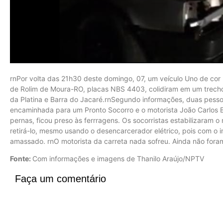
rnPor volta das 21h30 deste domingo, 07, um veículo Uno de cor
de Rolim de Moura-RO, placas NBS 4403, colidiram em um trecho 
da Platina e Barra do Jacaré.rnSegundo informações, duas pesso
encaminhada para um Pronto Socorro e o motorista João Carlos 
pernas, ficou preso às ferrragens. Os socorristas estabilizaram o
retirá-lo, mesmo usando o desencarcerador elétrico, pois com o 
amassado. rnO motorista da carreta nada sofreu. Ainda não fora
Fonte:
Com informações e imagens de Thanilo Araújo/NPTV
Faça um comentário