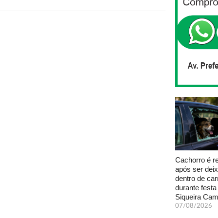
Cachorro é r
após ser dei
dentro de car
durante fest
Siqueira Ca
07/08/2026