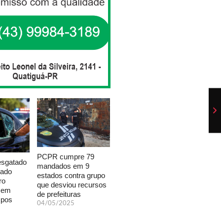
PCPR cumpre 79
esgatado
mandados em 9
xado
estados contra grupo
ro
que desviou recursos
a em
de prefeituras
mpos
04/05/2025