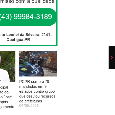
PCPR cumpre 79
mandados em 9
cipal
estados contra grupo
to do
que desviou recursos
ão José
de prefeituras
 após
04/05/2025
lgamento