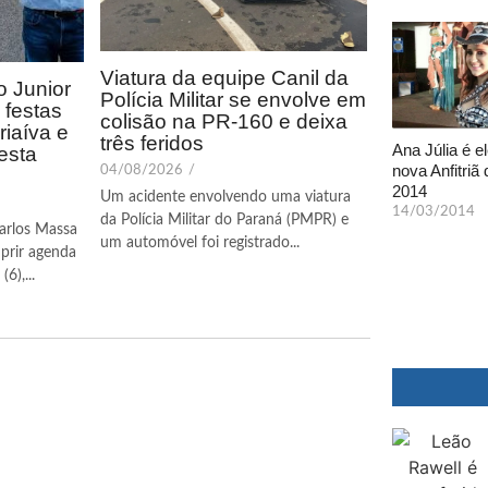
Viatura da equipe Canil da
 Junior
Polícia Militar se envolve em
festas
colisão na PR-160 e deixa
riaíva e
três feridos
Ana Júlia é el
esta
nova Anfitriã 
04/08/2026
/
2014
Um acidente envolvendo uma viatura
14/03/2014
da Polícia Militar do Paraná (PMPR) e
arlos Massa
um automóvel foi registrado...
prir agenda
6),...