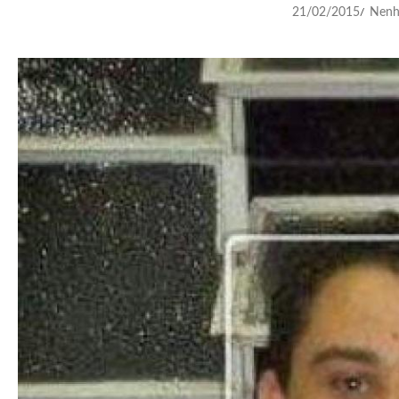
21/02/2015
Nenh
/