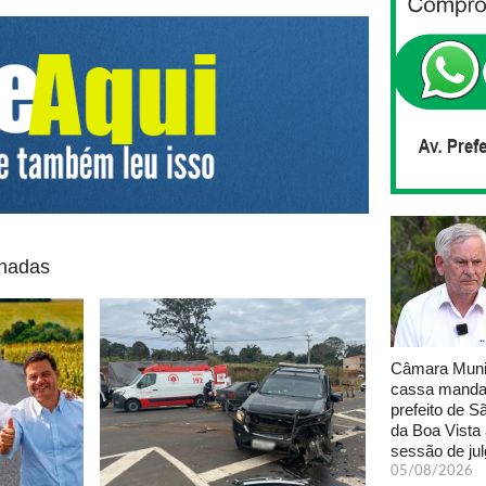
onadas
Câmara Muni
cassa manda
prefeito de S
da Boa Vista
sessão de ju
05/08/2026