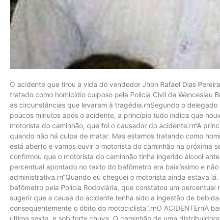
O acidente que tirou a vida do vendedor Jhon Rafael Dias Pereira,
tratado como homicídio culposo pela Polícia Civil de Wenceslau Br
as circunstâncias que levaram à tragédia.rnSegundo o delegado d
poucos minutos após o acidente, a princípio tudo indica que hou
motorista do caminhão, que foi o causador do acidente.rn“A princ
quando não há culpa de matar. Mas estamos tratando como homicíd
está aberto e vamos ouvir o motorista do caminhão na próxima 
confirmou que o motorista do caminhão tinha ingerido álcool ante
percentual apontado no texto do bafômetro era baixíssimo e não 
administrativa.rn“Quando eu cheguei o motorista ainda estava lá.
bafômetro pela Polícia Rodoviária, que constatou um percentual
sugerir que a causa do acidente tenha sido a ingestão de bebida
consequentemente o óbito do motociclista”.rnO ACIDENTErnA bat
última sexta, e sob forte chuva. O caminhão de uma distribuidor