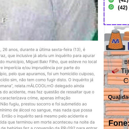
 26 anos, durante a última sexta-feira (13), é
az, que inclusive já abriu um inquérito para apurar
o município, Miguel Bakr Filho, que esteve no local
ve imperícia e/ou imprudência por parte do
ípio, pelo que apuramos, foi um homicídio culposo,
io sim, não tem como fugir disto. O inquérito já
semana”, relata.rnÁLCOOLrnO delegado ainda
s do acidente, mas fez questão de ressaltar que o
caracterizava crime, apenas infração
 Não fugiu, prestou socorro e foi submetido ao
 mínimo de álcool no sangue, mas nada que possa
. Então o inquérito será mesmo pelo acidente e
ida que terminou em morte aconteceu na noite da
a de bebidas fez a conversão da PR-092 para entrar