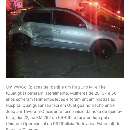
Um VW/Gol (placas de Ibaiti) e um Fiat/Uno Mille Fire
(Quatiguá) bateram lateralmente. Mulheres de 20, 37 e 56
anos sofreram ferimentos leves e foram encaminhadas ao
Hospital Quatiguaense.rnFoi em Quatiguá no trecho entre
Joaquim Távora.rnO acidente foi no início da noite de quinta-
feira, dia 22, no KM 297 da PR-092 e foi atendido pela
Unidade Operacional da PRE(Polícia Rodoviária Estadual) de
Siqueira Campos.