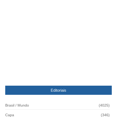
Vacina contra coqueluche para gestantes será
oferecida na rede pública
11/06/2014
Chuva dá lugar a uma massa de ar polar e
temperaturas caem no Paraná
15/07/2019
Editoriais
Brasil / Mundo
(4025)
Capa
(346)