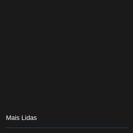
02/07/2018
Leila Diniz, que queria ser uma explosão aos 100,
faria 70 anos hoje
26/03/2015
Mingau, do Ultraje a Rigor, respira por aparelhos,
depois de segunda cirurgia
09/09/2023
Mais Lidas