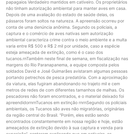
papagaios Verdadeiro mantidos em cativeiro. Os proprietários
não tinham autorização ambiental para manter aves em casa.
Depois de uma avaliação do estado de saúde delas, os
pássaros foram soltos na natureza. A apreensão ocorreu por
conta de uma denúncia anônima. Segundo os policiais, a
captura e o comércio de aves nativas sem autorização
ambiental caracteriza crime contra o meio ambiente e a multa
varia entre R$ 500 e R$ 2 mil por unidade, caso a espécie
esteja ameaçada de extinção, como é o caso dos
tucanos.rnTambém neste final de semana, em fiscalização nas
margens do Rio Paranapanema, a equipe composta pelos
soldados David e José Guimarães avistaram algumas pessoas
portando petrechos de pesca predatória. Com a aproximação
da viatura, elas fugiram abandonando no trajeto mil e cem
metros de redes de com diferentes tamanhos de malhas. Os
pescadores não foram encontrados, e o material deixado foi
apreendidornrnTucanos em extinção rnrnSegundo os policiais
ambientais, os Tucanos são aves não migratórias, originárias
da região central do Brasil. “Porém, eles estão sendo
encontrados constantemente em nossa região e hoje, estão
ameaçados de extinção devido à sua captura e venda para
exposição”, contaram explicando que em cativeiro, os