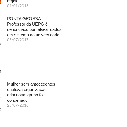
região
04/01/2016
PONTA GROSSA –
Professor da UEPG é
denunciado por falsear dados
em sistema da universidade
05/07/2017
Mulher sem antecedentes
chefiava organização
criminosa; grupo foi
condenado
25/07/2018