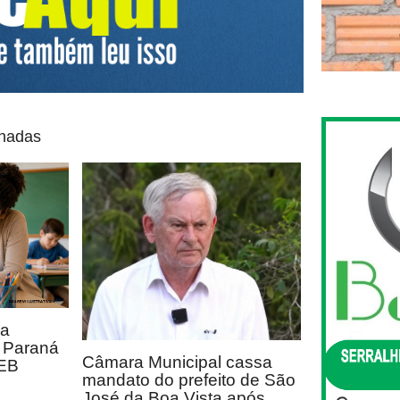
onadas
ca
o Paraná
Câmara Municipal cassa
DEB
mandato do prefeito de São
José da Boa Vista após