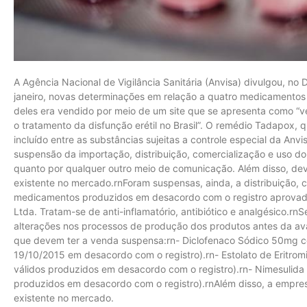
A Agência Nacional de Vigilância Sanitária (Anvisa) divulgou, no D
janeiro, novas determinações em relação a quatro medicamento
deles era vendido por meio de um site que se apresenta como “v
o tratamento da disfunção erétil no Brasil”. O remédio Tadapox,
incluído entre as substâncias sujeitas a controle especial da Anv
suspensão da importação, distribuição, comercialização e uso do
quanto por qualquer outro meio de comunicação. Além disso, deve
existente no mercado.rnForam suspensas, ainda, a distribuição, 
medicamentos produzidos em desacordo com o registro aprovado
Ltda. Tratam-se de anti-inflamatório, antibiótico e analgésico.r
alterações nos processos de produção dos produtos antes da ava
que devem ter a venda suspensa:rn- Diclofenaco Sódico 50mg co
19/10/2015 em desacordo com o registro).rn- Estolato de Eritrom
válidos produzidos em desacordo com o registro).rn- Nimesulida 
produzidos em desacordo com o registro).rnAlém disso, a empr
existente no mercado.