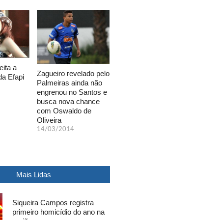
eita a
Zagueiro revelado pelo
da Efapi
Palmeiras ainda não
engrenou no Santos e
busca nova chance
com Oswaldo de
Oliveira
14/03/2014
Mais Lidas
Siqueira Campos registra
primeiro homicídio do ano na