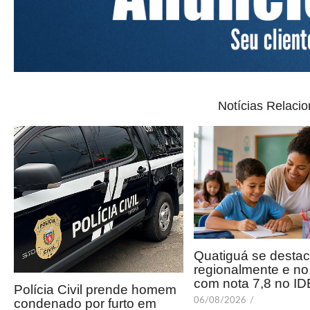
Notícias Relaci
Quatiguá se desta
regionalmente e n
com nota 7,8 no I
Polícia Civil prende homem
condenado por furto em
06/08/2026
/