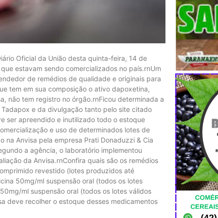
iário Oficial da União desta quinta-feira, 14 de
s que estavam sendo comercializados no país.rnUm
endedor de remédios de qualidade e originais para
 que tem em sua composição o ativo dapoxetina,
isa, não tem registro no órgão.rnFicou determinada a
 Tadapox e da divulgação tanto pelo site citado
 ser apreendido e inutilizado todo o estoque
comercialização e uso de determinados lotes de
 na Anvisa pela empresa Prati Donaduzzi & Cia
nSegundo a agência, o laboratório implementou
liação da Anvisa.rnConfira quais são os remédios
mprimido revestido (lotes produzidos até
icina 50mg/ml suspensão oral (todos os lotes
50mg/ml suspensão oral (todos os lotes válidos
esa deve recolher o estoque desses medicamentos