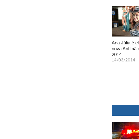
Ana Júlia é el
nova Anfitriã 
2014
14/03/2014