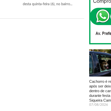
desta quinta-feira (6), no bairro...
Cachorro é r
após ser dei
dentro de car
durante fest
Siqueira Ca
07/08/2026