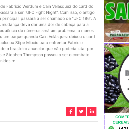
 de Fabrício Werdum e Cain Velásquez do card do
assará a ser “UFC Fight Night”. Com isso, o antigo
a principal, passará a ser chamado de “UFC 196”. A
rnA mudança deve dar uma dor de cabeça para a
 sequência de números será um problema, a menos
eu um baque quando Cain Velásquez deixou o card
olocou Stipe Miocic para enfrentar Fabrício
e o brasileiro anunciar que não poderia lutar por
cks e Stephen Thompson passou a ser o combate
Unidos.rn