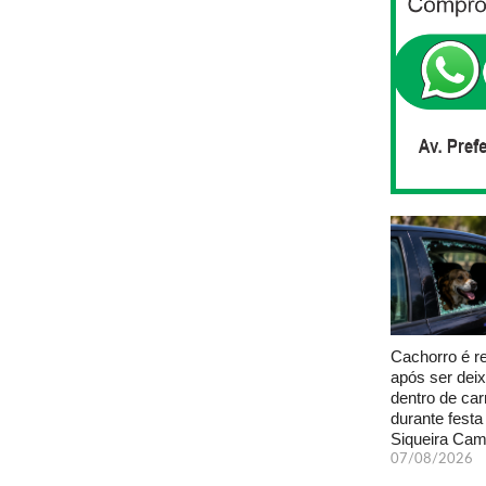
Cachorro é r
após ser dei
dentro de car
durante fest
Siqueira Ca
07/08/2026