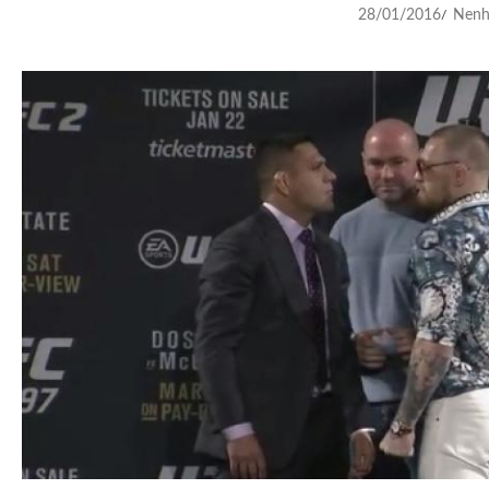
28/01/2016
Nenh
/