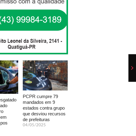
PCPR cumpre 79
esgatado
mandados em 9
xado
estados contra grupo
ro
que desviou recursos
a em
de prefeituras
mpos
04/05/2025