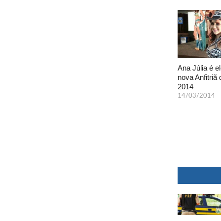
Ana Júlia é el
nova Anfitriã 
2014
14/03/2014