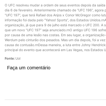
O UFC resolveu mudar a ordem de seus eventos depois da saída
dia 6 de fevereiro. Anteriormente chamado de “UFC 196”, agora p
“UFC 197”, que terá Rafael dos Anjos x Conor McGregor como lut
informação foi dada pelo “Yahoo! Sports”, dos Estados Unidos.
organização, já que para 9 de julho está marcado o UFC 200. A
que um novo “UFC 197” seja anunciado.rnO antigo UFC 196 sofr
por causa de uma lesão nas costas. Em seu lugar, a organização c
Werdum pelo cinturão dos pesados. Mas um dia depois, foi a vez d
causa de contusão.rnDessa maneira, a luta entre Johny Hendri
principal do evento que acontecerá em Las Vegas, nos Estados 
Fonte:
Uol
Faça um comentário