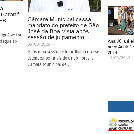
ca
o Paraná
Câmara Municipal cassa
DEB
mandato do prefeito de São
José da Boa Vista após
tiguá voltou
sessão de julgamento
Ana Júlia é el
staque ao
05/08/2026
/
nova Anfitriã 
2014
Após uma sessão extraordinária que se
14/03/2014
estendeu por mais de cinco horas, a
Câmara Municipal de...