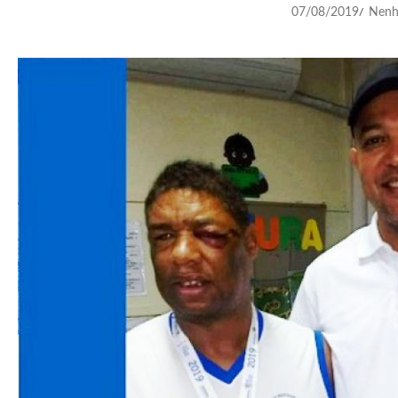
07/08/2019
Nenh
/