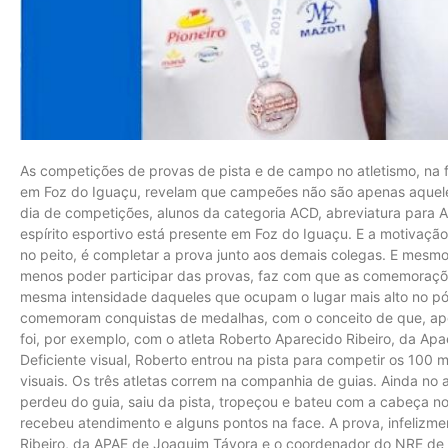
As competições de provas de pista e de campo no atletismo, na f
em Foz do Iguaçu, revelam que campeões não são apenas aquele
dia de competições, alunos da categoria ACD, abreviatura para A
espírito esportivo está presente em Foz do Iguaçu. E a motivação
no peito, é completar a prova junto aos demais colegas. E mesmo
menos poder participar das provas, faz com que as comemoraçõe
mesma intensidade daqueles que ocupam o lugar mais alto no pód
comemoram conquistas de medalhas, com o conceito de que, apena
foi, por exemplo, com o atleta Roberto Aparecido Ribeiro, da Ap
Deficiente visual, Roberto entrou na pista para competir os 100 
visuais. Os três atletas correm na companhia de guias. Ainda no
perdeu do guia, saiu da pista, tropeçou e bateu com a cabeça n
recebeu atendimento e alguns pontos na face. A prova, infelizme
Ribeiro, da APAE de Joaquim Távora e o coordenador do NRE de