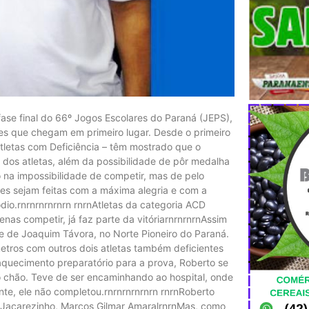
ase final do 66º Jogos Escolares do Paraná (JEPS),
s que chegam em primeiro lugar. Desde o primeiro
tletas com Deficiência – têm mostrado que o
 dos atletas, além da possibilidade de pôr medalha
 na impossibilidade de competir, mas de pelo
s sejam feitas com a máxima alegria e com a
io.rnrnrnrnrnrn rnrnAtletas da categoria ACD
s competir, já faz parte da vitóriarnrnrnrnAssim
ae de Joaquim Távora, no Norte Pioneiro do Paraná.
metros com outros dois atletas também deficientes
 aquecimento preparatório para a prova, Roberto se
o chão. Teve de ser encaminhando ao hospital, onde
nte, ele não completou.rnrnrnrnrnrn rnrnRoberto
 Jacarezinho, Marcos Gilmar AmaralrnrnMas, como