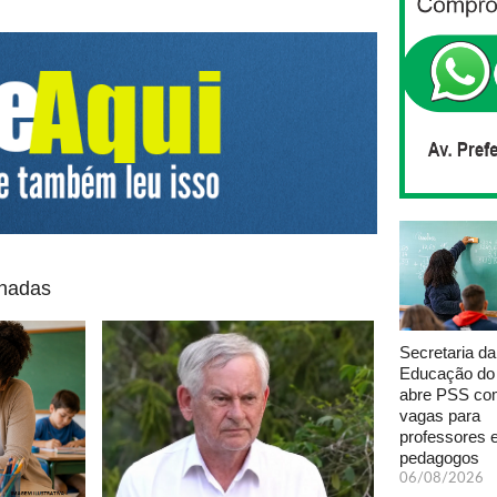
onadas
Secretaria da
Educação do
abre PSS com
vagas para
professores 
pedagogos
06/08/2026