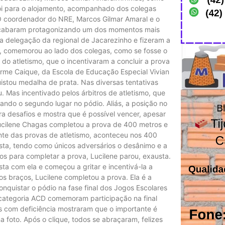
 foi para o alojamento, acompanhado dos colegas
O coordenador do NRE, Marcos Gilmar Amaral e o
 acabaram protagonizando um dos momentos mais
 a delegação da regional de Jacarezinho e fizeram a
, comemorou ao lado dos colegas, como se fosse o
 do atletismo, que o incentivaram a concluir a prova
rme Caique, da Escola de Educação Especial Vivian
istou medalha de prata. Nas diversas tentativas
. Mas incentivado pelos árbitros de atletismo, que
ando o segundo lugar no pódio. Aliás, a posição no
a desafios e mostra que é possível vencer, apesar
 Lucilene Chagas completou a prova de 400 metros e
e das provas de atletismo, aconteceu nos 400
sta, tendo como únicos adversários o desânimo e a
ros para completar a prova, Lucilene parou, exausta.
a com ela e começou a gritar e incentivá-la a
os braços, Lucilene completou a prova. Ela é a
nquistar o pódio na fase final dos Jogos Escolares
 categoria ACD comemoram participação na final
as com deficiência mostraram que o importante é
 foto. Após o clique, todos se abraçaram, felizes