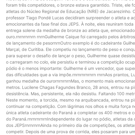
foram três competidores, o bronze estava garantido. Triste, ele
atletas do Núcleo Regional de Educação (NRE) de Jacarezinho. 
professor Tiago Pondé Lucas decidiram surpreender o atleta e
emocionantes da fase final dos JEPS. À noite, eles reuniram toda
entrega solene da medalha de bronze ao atleta que, emocionado
ouro.rnrnrnrnrn rnrnGuilherme Caique foi carregado pelos árbitros
de lançamento de pesornrnOutro exemplo é do cadeirante Guilhe
Marçal, de Curitiba. Ele competiu no lançamento de peso e conqu
para superar o desafio de lançar o peso, Guilherme quase desistiu
o carregaram no colo, ele persistiu e terminou a competição ocup
pódio é o menos importante: Guilherme é um vencedor, que super
das dificuldades que a via impõe.rnrnrnrnrnrn rnrnAos prantos,
ganhou medalha de ourornrnrnrnMas, o momento mais emocionant
metros. Lucilene Chagas Fagundes Branco, 28 anos, entrou na pi
desistência. Mas, persistente, ela não desistiu. Faltando 100 met
Neste momento, a torcida, mesmo na arquibancada, entrou na pist
continuar na competição. Com lágrimas nos olhos e muita força n
única atleta cadeirante do Paraná a completar os 400 metros e co
do Paraná.rnrnrnrnrnIndependente do lugar no pódio, atletas da
dos JEPSrnrnrnrnAinda no primeiro dia de competições, os atlet
competir. Depois de uma prova de corrida, eles posaram para uma