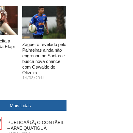
eita a
Zagueiro revelado pelo
da Efapi
Palmeiras ainda não
engrenou no Santos e
busca nova chance
com Oswaldo de
Oliveira
14/03/2014
Mais Lidas
PUBLICAÃ‡ÃƒO CONTÃBIL
– APAE QUATIGUÃ