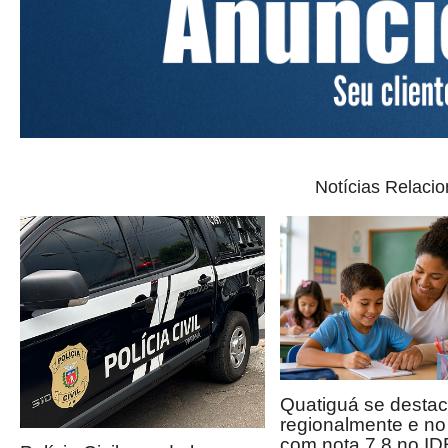
Notícias Relaci
Quatiguá se desta
regionalmente e n
com nota 7,8 no I