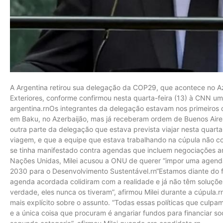
A Argentina retirou sua delegação da COP29, que acontece no Az
Exteriores, conforme confirmou nesta quarta-feira (13) à CNN u
argentina.rnOs integrantes da delegação estavam nos primeiros 
em Baku, no Azerbaijão, mas já receberam ordem de Buenos Aires
outra parte da delegação que estava prevista viajar nesta quarta
viagem, e que a equipe que estava trabalhando na cúpula não con
se tinha manifestado contra agendas que incluem negociações a
Nações Unidas, Milei acusou a ONU de querer “impor uma agenda
2030 para o Desenvolvimento Sustentável.rn“Estamos diante do fi
agenda acordada colidiram com a realidade e já não têm soluçõ
verdade, eles nunca os tiveram”, afirmou Milei durante a cúpula.r
mais explícito sobre o assunto. “Todas essas políticas que culpa
e a única coisa que procuram é angariar fundos para financiar so