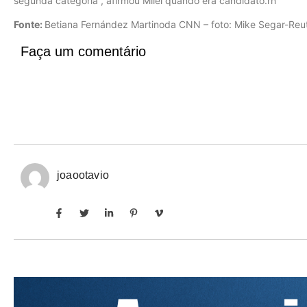
segunda categoria”, afirmou Milei quando era candidato.rn
Fonte:
Betiana Fernández Martinoda CNN – foto: Mike Segar-Reu
Faça um comentário
joaootavio