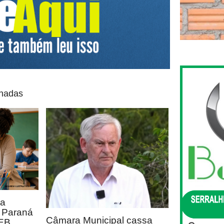
onadas
ca
o Paraná
Câmara Municipal cassa
DEB