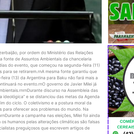
erbaijão, por ordem do Ministério das Relações
ma fonte de Assuntos Ambientais da chancelaria
dias do evento, que começou na segunda-feira (11)
 para se retirarem.rnA mesma fonte garantiu que
-feira (13) da Argentina para Baku não fará mais a
tinuará no evento.rnO governo de Javier Milei já
mbientais.rnrnDurante discurso na Assembleia das
 ideológica” e se distanciou das metas da Agenda
m do ciclo. O coletivismo e a postura moral da
es para oferecer aos problemas do mundo. Na
nrnDurante a campanha nas eleições, Milei foi ainda
m os humanos pelas alterações climáticas são falsas
cialistas preguiçosos que escrevem artigos de