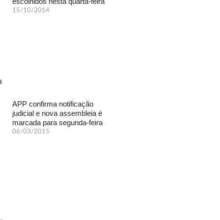
escolhidos nesta quarta-feira
15/10/2014
APP confirma notificação
judicial e nova assembleia é
marcada para segunda-feira
06/03/2015