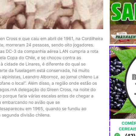
en Cross e que caiu em abril de 1961, na Cordilheira
te, morreram 24 pessoas, sendo oito jogadores.
glas DC-3 da companhia aérea LAN cumpria a rota
ela Copa do Chile, e se chocou contra as
à cidade de Linares, é diferente do qual se
parte da fuselagem está conservada, há muito
alpinistas, Leandro Albornoz, ao jornal chileno La
fane o local”. Além disso, a região onde estão os
 lagos.rnA delegação do Green Cross, na noite do
oo porque faria várias escalas antes de chegar a
ou embarcando no avião que se
 desapareceu em 1965, quando se fundiu ao
segunda divisão chilena.