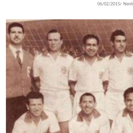
06/02/2015
Nenh
/