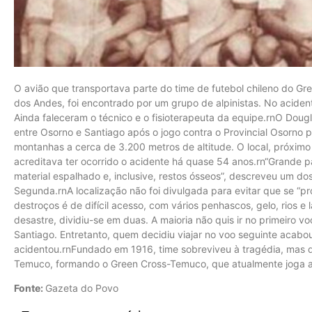
O avião que transportava parte do time de futebol chileno do Gre
dos Andes, foi encontrado por um grupo de alpinistas. No aciden
Ainda faleceram o técnico e o fisioterapeuta da equipe.rnO Dou
entre Osorno e Santiago após o jogo contra o Provincial Osorno p
montanhas a cerca de 3.200 metros de altitude. O local, próximo 
acreditava ter ocorrido o acidente há quase 54 anos.rn“Grande 
material espalhado e, inclusive, restos ósseos”, descreveu um dos 
Segunda.rnA localização não foi divulgada para evitar que se “pro
destroços é de difícil acesso, com vários penhascos, gelo, rios e
desastre, dividiu-se em duas. A maioria não quis ir no primeiro v
Santiago. Entretanto, quem decidiu viajar no voo seguinte acab
acidentou.rnFundado em 1916, time sobreviveu à tragédia, mas
Temuco, formando o Green Cross-Temuco, que atualmente joga a 
Fonte:
Gazeta do Povo