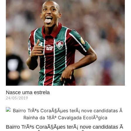
Nasce uma estrela
24/05/2019
Bairro TrÃªs CoraÃ§Ãµes terÃ¡ nove candidatas Ã