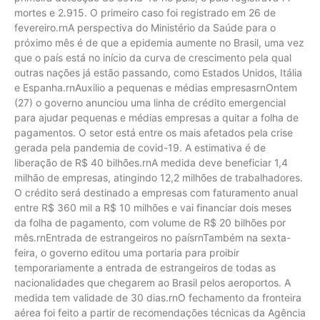
mortes e 2.915. O primeiro caso foi registrado em 26 de
fevereiro.rnA perspectiva do Ministério da Saúde para o
próximo mês é de que a epidemia aumente no Brasil, uma vez
que o país está no início da curva de crescimento pela qual
outras nações já estão passando, como Estados Unidos, Itália
e Espanha.rnAuxilio a pequenas e médias empresasrnOntem
(27) o governo anunciou uma linha de crédito emergencial
para ajudar pequenas e médias empresas a quitar a folha de
pagamentos. O setor está entre os mais afetados pela crise
gerada pela pandemia de covid-19. A estimativa é de
liberação de R$ 40 bilhões.rnA medida deve beneficiar 1,4
milhão de empresas, atingindo 12,2 milhões de trabalhadores.
O crédito será destinado a empresas com faturamento anual
entre R$ 360 mil a R$ 10 milhões e vai financiar dois meses
da folha de pagamento, com volume de R$ 20 bilhões por
mês.rnEntrada de estrangeiros no paísrnTambém na sexta-
feira, o governo editou uma portaria para proibir
temporariamente a entrada de estrangeiros de todas as
nacionalidades que chegarem ao Brasil pelos aeroportos. A
medida tem validade de 30 dias.rnO fechamento da fronteira
aérea foi feito a partir de recomendações técnicas da Agência