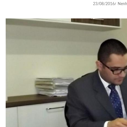
23/08/2016
Nenh
/