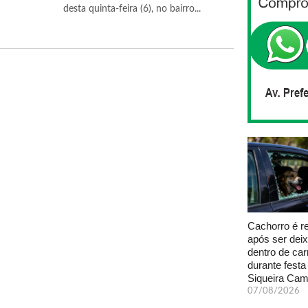
desta quinta-feira (6), no bairro...
Cachorro é r
após ser dei
dentro de car
durante fest
Siqueira Ca
07/08/2026