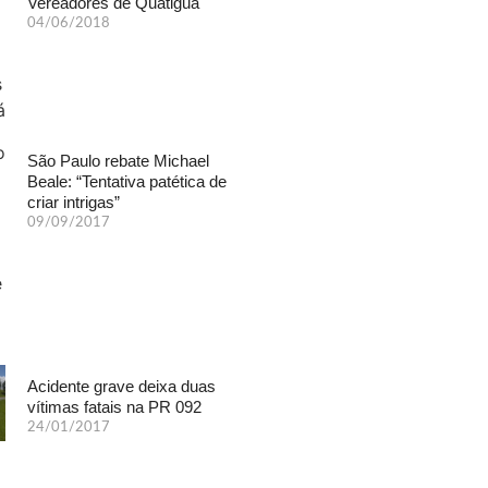
Vereadores de Quatiguá
04/06/2018
São Paulo rebate Michael
Beale: “Tentativa patética de
criar intrigas”
09/09/2017
Acidente grave deixa duas
vítimas fatais na PR 092
24/01/2017