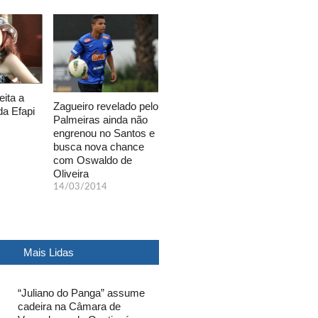
eita a
Zagueiro revelado pelo
da Efapi
Palmeiras ainda não
engrenou no Santos e
busca nova chance
com Oswaldo de
Oliveira
14/03/2014
Mais Lidas
“Juliano do Panga” assume
cadeira na Câmara de