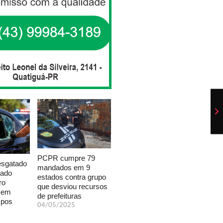
PCPR cumpre 79
esgatado
mandados em 9
xado
estados contra grupo
ro
que desviou recursos
a em
de prefeituras
mpos
04/05/2025