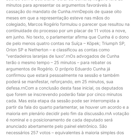
minutos para apresentar os argumentos favoráveis à
cassação do mandato de Cunha.rnrnDepois de quase oito
meses em que a representação esteve nas mãos do
colegiado, Marcos Rogério formulou o parecer que resultou na
continuidade do processo por um placar de 11 votos a nove,
em junho. No texto, o parlamentar afirma que Cunha é o dono
de pelo menos quatro contas na Suíça – Köpek; Triumph SP,
Orion SP e Netherton – e classificou as contas como
“verdadeiros laranjas de luxo”.rnOs advogados de Cunha
terão o mesmo tempo – 25 minutos – para rebater os
argumentos de Rogério. O próprio Eduardo Cunha já
confirmou que estará pessoalmente na sessão e também
poderá se manifestar, reforçando, em 25 minutos, sua
defesa.rnCom a conclusão desta fase inicial, os deputados
que forem se inscrevendo poderão falar por cinco minutos
cada. Mas esta etapa da sessão pode ser interrompida a
partir da fala do quarto parlamentar, se houver um acordo e a
maioria em plenário decidir pelo fim da discussão.rnA votação
é nominal e o posicionamento de cada deputado será
anunciado abertamente pelo painel eletrônico. São
necessários 257 votos – equivalentes à maioria simples dos