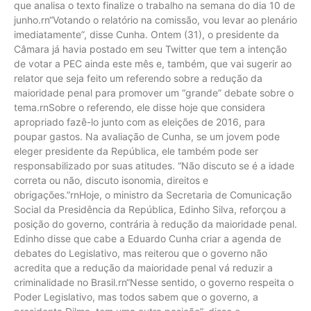
que analisa o texto finalize o trabalho na semana do dia 10 de
junho.rn“Votando o relatório na comissão, vou levar ao plenário
imediatamente”, disse Cunha. Ontem (31), o presidente da
Câmara já havia postado em seu Twitter que tem a intenção
de votar a PEC ainda este mês e, também, que vai sugerir ao
relator que seja feito um referendo sobre a redução da
maioridade penal para promover um “grande” debate sobre o
tema.rnSobre o referendo, ele disse hoje que considera
apropriado fazê-lo junto com as eleições de 2016, para
poupar gastos. Na avaliação de Cunha, se um jovem pode
eleger presidente da República, ele também pode ser
responsabilizado por suas atitudes. “Não discuto se é a idade
correta ou não, discuto isonomia, direitos e
obrigações.”rnHoje, o ministro da Secretaria de Comunicação
Social da Presidência da República, Edinho Silva, reforçou a
posição do governo, contrária à redução da maioridade penal.
Edinho disse que cabe a Eduardo Cunha criar a agenda de
debates do Legislativo, mas reiterou que o governo não
acredita que a redução da maioridade penal vá reduzir a
criminalidade no Brasil.rn“Nesse sentido, o governo respeita o
Poder Legislativo, mas todos sabem que o governo, a