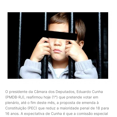
O presidente da Câmara dos Deputados, Eduardo Cunha
(PMDB-RJ), reafirmou hoje (1°) que pretende votar em
plenário, até o fim deste mês, a proposta de emenda à
Constituição (PEC) que reduz a maioridade penal de 18 para
16 anos. A expectativa de Cunha é que a comissão especial