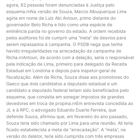
agora, 62 pessoas foram denunciadas à Justiça pelo
esquema.rnNa versão de Souza, Marcio Albuquerque Lima
agiria em nome de Luiz Abi Antoun, primo distante do
governador Beto Richa e tido como uma espécie de
eminência parda no governo do estado. A ordem recebida
pelos auditores foi de cumprir uma “meta” de desvios para
serem repassados à campanha. O PSDB nega que tenha
havido irregularidades na arrecadação da campanha de
Richa.rnAntoun, de acordo com a delação, seria o responsável
pela indicação de Lima, primeiro para delegado da Receita
Estadual em Londrina e depois para inspetor-geral de
fiscalização. Além de Richa, Souza disse aos promotores do
Gaeco que dois candidatos a deputado estadual e um
candidato a deputado federal teriam sido beneficiados pelo
esquema, que consistia em sonegar impostos de grandes
devedores em troca de propina.rnEm entrevista concedida ao
JL e à RPC, o advogado Eduardo Duarte Ferreira, que
defende Souza, afirmou que, em fevereiro do ano passado,
Souza teria sido chamado por Lima para uma reunião. Ali teria
ficado estabelecida a meta de “arrecadação”. A “meta”, na
versão do delator, teria sido cumprida com três empresas