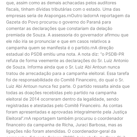
que, assim como as demais achacadas pelos auditores
fiscais, tinham dívidas tributárias com o estado. Uma das
empresas seria de Arapongas.rnOutro ladornA reportagem da
Gazeta do Povo procurou o governo do Paraná para
comentar as declarações que constariam da delação
premiada de Souza. A assessoria do governador afirmou que
ele não iria se pronunciar e que em casos relativos a
campanha quem se manifesta é o partido.rnA direção
estadual do PSDB emitiu uma nota. A nota diz: “o PSDB-PR
refuta de forma veemente as declarações do Sr. Luiz Antonio
de Souza. Informa ainda que o Sr. Luiz Abi Antoun nunca
tratou de arrecadação para a campanha eleitoral. Essa tarefa
foi de responsabilidade do Comitê Financeiro, do qual o Sr.
Luiz Abi Antoun nunca fez parte. O partido ressalta ainda que
todas as doações recebidas pelo partido na campanha
eleitoral de 2014 ocorreram dentro da legalidade, sendo
registradas e atestadas pelo Comitê Financeiro. As contas
foram apresentadas e aprovadas integralmente pela Justiça
Eleitoral”.rnA reportagem também procurou o coordenador
financeiro da campanha de Richa, Juraci Barbosa, mas as
ligações não foram atendidas. O coordenador-geral da