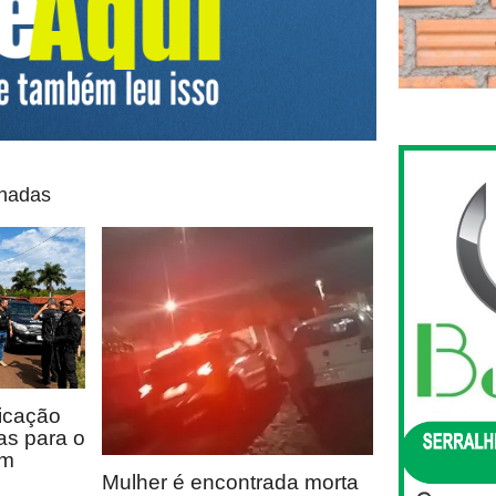
onadas
icação
as para o
em
Mulher é encontrada morta