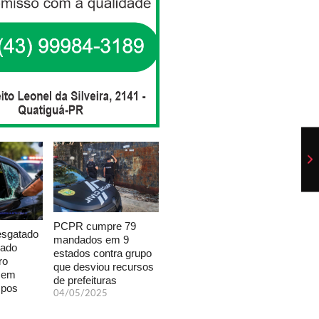
PCPR cumpre 79
esgatado
mandados em 9
xado
estados contra grupo
ro
que desviou recursos
a em
de prefeituras
mpos
04/05/2025