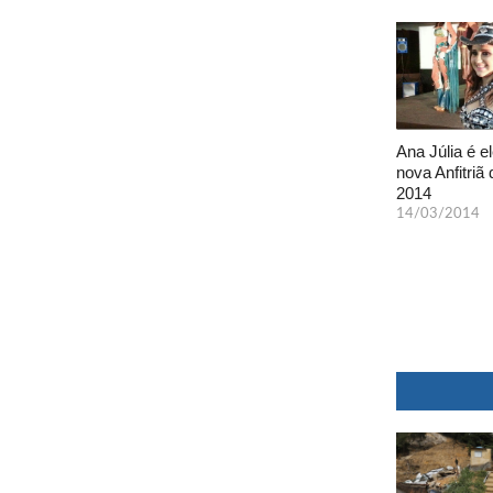
Ana Júlia é el
nova Anfitriã 
2014
14/03/2014