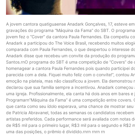
A jovem cantora quatiguaense Anadark Gonçalves, 17, esteve em S
gravações do programa “Máquina da Fama” do SBT. O programa fo
jovem fez o “Cover” da cantora Paula Fernandes. Ela competiu 
Anadark a participou do The Voice Brasil, recebendo muitos elogio
comparada com Paula Fernandes, o que despertou o interesse do
Anadark disse que recebeu um convite da produção do programa a
Santos.rnO programa do SBT é uma competição de “Covers” de can
homenagear a cantora Paula Fernandes pois quando participei d
parecida com a dela. Fiquei muito feliz com o convite!”, contou
emoção na plateia, mas não classificou a jovem. Ela demonstrou
declarou que sua família sempre a incentivou. Anadark começou a
uma igreja. Profissionalmente, ela canta há dois anos em bares e
Programarn”Máquina da Fama” é uma competição entre covers. 
que canta como seu ídolo esperava, uma chance de mostrar seu 
de Patricia Abravanel, todas as semanas os candidatos recebe
artistas preferidos. Cada performance será avaliada com notas d
de R$5 mil para o primeiro lugar, R$3 mil para o segundo e R$2 m
uma das posições, o prêmio é dividido.rnrn rnrn rn