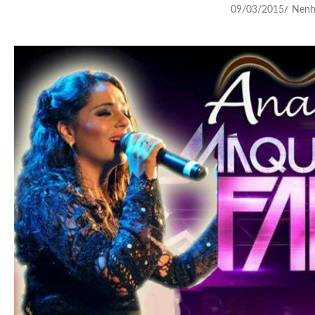
09/03/2015
Nenh
/