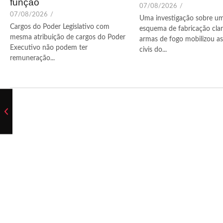
função
07/08/2026
/
07/08/2026
/
Uma investigação sobre u
Cargos do Poder Legislativo com
esquema de fabricação cla
mesma atribuição de cargos do Poder
armas de fogo mobilizou as 
Executivo não podem ter
civis do...
remuneração...