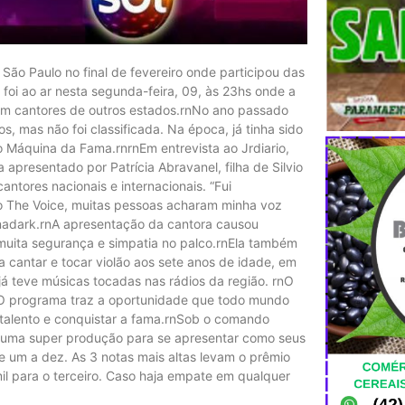
ão Paulo no final de fevereiro onde participou das
i ao ar nesta segunda-feira, 09, às 23hs onde a
com cantores de outros estados.rnNo ano passado
s, mas não foi classificada. Na época, já tinha sido
 Máquina da Fama.rnrnEm entrevista ao Jrdiario,
presentado por Patrícia Abravanel, filha de Silvio
tores nacionais e internacionais. “Fui
o The Voice, muitas pessoas acharam minha voz
 Anadark.rnA apresentação da cantora causou
 muita segurança e simpatia no palco.rnEla também
 cantar e tocar violão aos sete anos de idade, em
 já teve músicas tocadas nas rádios da região. rnO
O programa traz a oportunidade que todo mundo
talento e conquistar a fama.rnSob o comando
m uma super produção para se apresentar como seus
e um a dez. As 3 notas mais altas levam o prêmio
il para o terceiro. Caso haja empate em qualquer