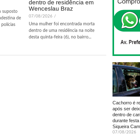
dentro de residência em
Wenceslau Braz
m suposto
07/08/2026
/
ndestina de
Uma mulher foi encontrada morta
polícias
dentro de uma residência na noite
desta quinta-feira (6), no bairro...
Cachorro é r
após ser dei
dentro de car
durante fest
Siqueira Ca
07/08/2026