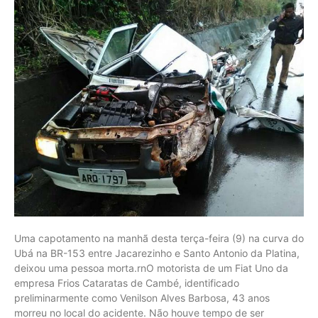
Uma capotamento na manhã desta terça-feira (9) na curva do
Ubá na BR-153 entre Jacarezinho e Santo Antonio da Platina,
deixou uma pessoa morta.rnO motorista de um Fiat Uno da
empresa Frios Cataratas de Cambé, identificado
preliminarmente como Venilson Alves Barbosa, 43 anos
morreu no local do acidente. Não houve tempo de ser