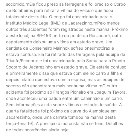
socorrido.rnEle ficou preso as ferragens e foi preciso o Corpo
de Bombeiros para retirar a vítima do veículo que ficou
totalmente destruído. O corpo foi encaminhado para o
Instituto Médico Legal (IML) de Jacarezinho.rnPelo menos
outros três acidentes foram registrados nesta manhã. Próximo
a este local, na BR-153 perto da ponte do Rio Jacaré, outro
capotamento deixou uma vítima em estado grave. Um
dentista de Conselheiro Mairinck sofreu pneumotórax e
estava confuso. Ele foi retirado das ferragens pela equipe da
Triunfo/Econorte e foi encaminhado pelo Samu para o Pronto
Socorro de Jacarezinho em estado grave. Ele estaria confuso
e primeiramente disse que estava com ele no carro a filha e
depois relatou que estava com a esposa, mas as equipes de
socorro não encontraram mais nenhuma vítima.rnO outro
acidente foi próximo ao Frangos Pioneiro em Joaquim Távora,
onde aconteceu uma batida entre um caminhão e um carro.
Sem informações ainda sobre vítimas e estado de saúde. A
quarta fatalidade foi próximo da curva do Alambique em
Jacarezinho, onde uma carreta tombou na manhã desta
terça-feira (9). A princípio o motorista não se feriu. Detalhes
de todas ocorrências ainda hoje.