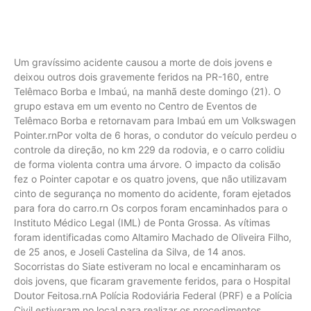
Um gravíssimo acidente causou a morte de dois jovens e
deixou outros dois gravemente feridos na PR-160, entre
Telêmaco Borba e Imbaú, na manhã deste domingo (21). O
grupo estava em um evento no Centro de Eventos de
Telêmaco Borba e retornavam para Imbaú em um Volkswagen
Pointer.rnPor volta de 6 horas, o condutor do veículo perdeu o
controle da direção, no km 229 da rodovia, e o carro colidiu
de forma violenta contra uma árvore. O impacto da colisão
fez o Pointer capotar e os quatro jovens, que não utilizavam
cinto de segurança no momento do acidente, foram ejetados
para fora do carro.rn Os corpos foram encaminhados para o
Instituto Médico Legal (IML) de Ponta Grossa. As vítimas
foram identificadas como Altamiro Machado de Oliveira Filho,
de 25 anos, e Joseli Castelina da Silva, de 14 anos.
Socorristas do Siate estiveram no local e encaminharam os
dois jovens, que ficaram gravemente feridos, para o Hospital
Doutor Feitosa.rnA Polícia Rodoviária Federal (PRF) e a Polícia
Civil estiveram no local para realizar os procedimentos