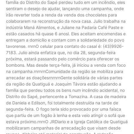
família do Distrito do Sapé perdeu tudo em um incêndio, eles
sentiram o desejo de ajudar, lançando uma campanha, onde
irão reverter toda a renda da venda dos chocolates para
colaborarem na reconstrução da nova casa. Julio trabalha na
indústria Maná Alimentos, e Juliane na Padaria Café Paste e
estão casados há quase 6 anosl. Eles aceitam encomendas e
entregam a domicílio e contam com a solidariedade do povo
tavorense. rnrnO celular para contato do casal é: (43)9926-
7183. Julio ainda enfatiza que, no dia 28, segunda-feira
próxima, estará passando pelo comércio para oferecer os
bombons. Mas desde terça-feira, já iniciou a venda com foco
na campanha.rnrnrnComunidade da região se mobiliza para
arrecadar as doaçõesrnrnrnGente solidária de várias partes
da região de Quatiguá e Joaquim Távora estão ajudando a
família que perdeu todos os bens num incêndio acidental, no
Distrito do Sapé, pertencente a Tomazina. A casa de madeira
de Daniela e Edilson, foi totalmente destruída na tarde de
segunda-feira. O fogo teria sido provocado por uma faísca
que partiu de um fogão à lenha e esta veio atingir o sofá que
estava próximo.rnrnO JRDiario e a Igreja Católica de Quatiguá
mobilizaram campanhas de arrecadação que visam desde