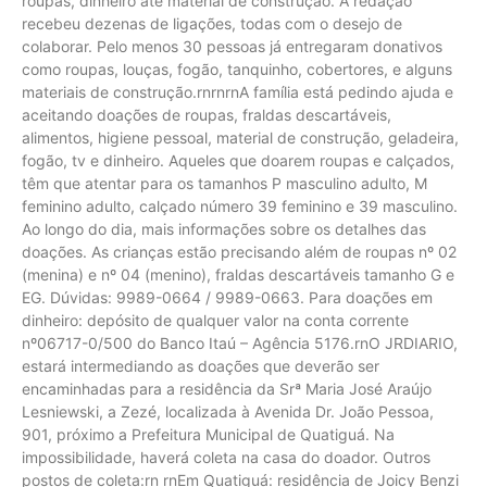
roupas, dinheiro até material de construção. A redação
recebeu dezenas de ligações, todas com o desejo de
colaborar. Pelo menos 30 pessoas já entregaram donativos
como roupas, louças, fogão, tanquinho, cobertores, e alguns
materiais de construção.rnrnrnA família está pedindo ajuda e
aceitando doações de roupas, fraldas descartáveis,
alimentos, higiene pessoal, material de construção, geladeira,
fogão, tv e dinheiro. Aqueles que doarem roupas e calçados,
têm que atentar para os tamanhos P masculino adulto, M
feminino adulto, calçado número 39 feminino e 39 masculino.
Ao longo do dia, mais informações sobre os detalhes das
doações. As crianças estão precisando além de roupas nº 02
(menina) e nº 04 (menino), fraldas descartáveis tamanho G e
EG. Dúvidas: 9989-0664 / 9989-0663. Para doações em
dinheiro: depósito de qualquer valor na conta corrente
nº06717-0/500 do Banco Itaú – Agência 5176.rnO JRDIARIO,
estará intermediando as doações que deverão ser
encaminhadas para a residência da Srª Maria José Araújo
Lesniewski, a Zezé, localizada à Avenida Dr. João Pessoa,
901, próximo a Prefeitura Municipal de Quatiguá. Na
impossibilidade, haverá coleta na casa do doador. Outros
postos de coleta:rn rnEm Quatiguá: residência de Joicy Benzi