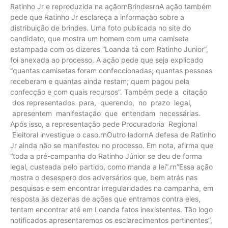
Ratinho Jr e reproduzida na açãornBrindesrnA ação também
pede que Ratinho Jr esclareça a informação sobre a
distribuição de brindes. Uma foto publicada no site do
candidato, que mostra um homem com uma camiseta
estampada com os dizeres “Loanda tá com Ratinho Junior”,
foi anexada ao processo. A ação pede que seja explicado
“quantas camisetas foram confeccionadas; quantas pessoas
receberam e quantas ainda restam; quem pagou pela
confecção e com quais recursos”. Também pede a citação
dos representados para, querendo, no prazo legal,
apresentem manifestação que entendam necessárias.
Após isso, a representação pede Procuradoria Regional
Eleitoral investigue o caso.rnOutro ladornA defesa de Ratinho
Jr ainda não se manifestou no processo. Em nota, afirma que
“toda a pré-campanha do Ratinho Júnior se deu de forma
legal, custeada pelo partido, como manda a lei”.rn”Essa ação
mostra o desespero dos adversários que, bem atrás nas
pesquisas e sem encontrar irregularidades na campanha, em
resposta às dezenas de ações que entramos contra eles,
tentam encontrar até em Loanda fatos inexistentes. Tão logo
notificados apresentaremos os esclarecimentos pertinentes”,