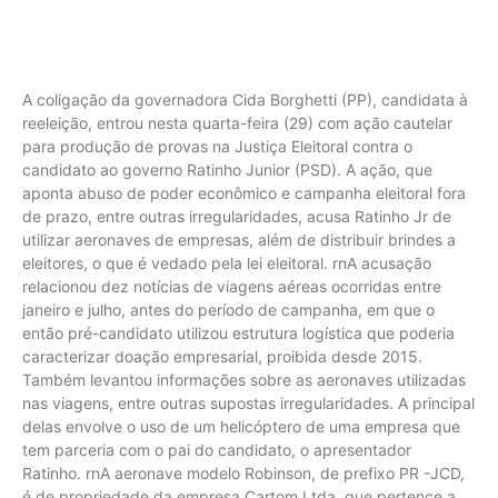
A coligação da governadora Cida Borghetti (PP), candidata à
reeleição, entrou nesta quarta-feira (29) com ação cautelar
para produção de provas na Justiça Eleitoral contra o
candidato ao governo Ratinho Junior (PSD). A ação, que
aponta abuso de poder econômico e campanha eleitoral fora
de prazo, entre outras irregularidades, acusa Ratinho Jr de
utilizar aeronaves de empresas, além de distribuir brindes a
eleitores, o que é vedado pela lei eleitoral. rnA acusação
relacionou dez notícias de viagens aéreas ocorridas entre
janeiro e julho, antes do período de campanha, em que o
então pré-candidato utilizou estrutura logística que poderia
caracterizar doação empresarial, proibida desde 2015.
Também levantou informações sobre as aeronaves utilizadas
nas viagens, entre outras supostas irregularidades. A principal
delas envolve o uso de um helicóptero de uma empresa que
tem parceria com o pai do candidato, o apresentador
Ratinho. rnA aeronave modelo Robinson, de prefixo PR -JCD,
é de propriedade da empresa Cartom Ltda, que pertence a