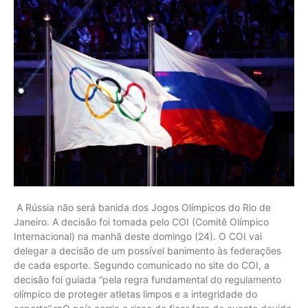
A Rússia não será banida dos Jogos Olímpicos do Rio de
Janeiro. A decisão foi tomada pelo COI (Comitê Olímpico
Internacional) na manhã deste domingo (24). O COI vai
delegar a decisão de um possível banimento às federações
de cada esporte. Segundo comunicado no site do COI, a
decisão foi guiada “pela regra fundamental do regulamento
olímpico de proteger atletas limpos e a integridade do