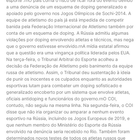
esporte”.rnO país corria o risco de ficar fora do evento devido
a uma denúncia de um esquema de doping generalizado e
apoiado pelo governo nos Jogos Olímpicos de Sochi-2014. A
equipe de atletismo do país já está impedida de competir
banida pela Federação Internacional de Atletismo também por
conta de um esquema de doping. A Rússia admitiu algumas
violações por doping envolvendo atletas e técnicos, mas nega
que o governo estivesse envolvido.rnA mídia estatal afirmou
que a questão era uma vingança política liderada pelos EUA.
Na terça-feira, o Tribunal Arbitral do Esporte acolheu a
decisão da Federação de Atletismo pelo banimento da equipe
russa de atletismo. Assim, o Tribunal deu sustentação à ideia
de punir os inocentes e os culpados enquanto as autoridades
esportivas lutam para combater um doping sofisticado e
generalizado encoberto por um sistema que envolve atletas,
oficiais antidoping e funcionários do governo.rnO COI,
contudo, não seguiu na mesma linha. Na segunda-feira, o COI
disse que não iria organizar ou amparar a nenhum evento
esportivo na Rússia, incluindo os Jogos Europeus de 2019, e
que nenhum membro do Ministério do Esporte da Rússia
envolvido na denúncia seria recebido no Rio. Também foram
determinados novos testes de todos os atletas russos que