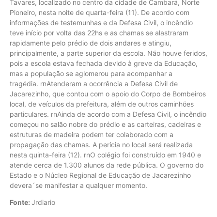
Tavares, localizado no centro da cidade de Cambará, Norte
Pioneiro, nesta noite de quarta-feira (11). De acordo com
informações de testemunhas e da Defesa Civil, o incêndio
teve início por volta das 22hs e as chamas se alastraram
rapidamente pelo prédio de dois andares e atingiu,
principalmente, a parte superior da escola. Não houve feridos,
pois a escola estava fechada devido à greve da Educação,
mas a população se aglomerou para acompanhar a
tragédia. rnAtenderam a ocorrência a Defesa Civil de
Jacarezinho, que contou com o apoio do Corpo de Bombeiros
local, de veículos da prefeitura, além de outros caminhões
particulares. rnAinda de acordo com a Defesa Civil, o incêndio
começou no salão nobre do prédio e as carteiras, cadeiras e
estruturas de madeira podem ter colaborado com a
propagação das chamas. A perícia no local será realizada
nesta quinta-feira (12). rnO colégio foi construído em 1940 e
atende cerca de 1.300 alunos da rede pública. O governo do
Estado e o Núcleo Regional de Educação de Jacarezinho
devera´se manifestar a qualquer momento.
Fonte:
Jrdiario