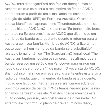
AC/DC. rnrnrnDoençarnFord não fala em doença, mas os
rumores de que este seria o real motivo do fim do AC/DC
aconteceram a partir de um e-mail anônimo enviado para
estação de rádio “6PR”, de Perth, na Austrália. O remetente
estava identificado apenas como “Thunderstruck”, nome de
um dos hits do AC/DC.rnO texto afirma: “Eu tenho muito bons
contatos na Europa próximos ao AC/DC que dizem que um
membros da banda está bastante doente e retornou para a
Austrália com sua família. Membros do AC/DC já fizeram um
pacto que nenhum membros da banda será substituído”,
relatou o jornal britânico “The Guardian”.rnO jornal local “The
Australian” também noticiou os rumores, mas afirmou que a
banda reservou um estúdio em Vancouver para gravar um
novo disco a partir do dia 1° de maio.rnO vocalista do AC/DC,
Brian Johnson, afirmou em fevereiro, durante entrevista a uma
rádio da Flórida, que um membro da banda estava doente,
motivo que levou os integrantes a se silenciarem sobre os
próximos passos da banda.rn”Nós temos negado porque não
tínhamos certeza”, disse ele. “Um dos nossos meninos está
muito doente, por isso, não gostaríamos de dizer nada”. No
entanto, ele confirmou o plano de gravar um novo disco,