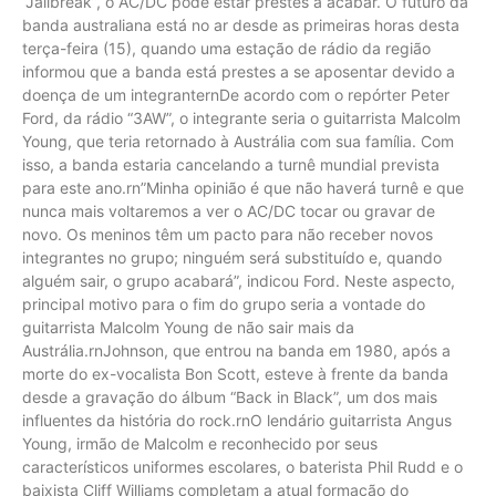
“Jailbreak”, o AC/DC pode estar prestes a acabar. O futuro da
banda australiana está no ar desde as primeiras horas desta
terça-feira (15), quando uma estação de rádio da região
informou que a banda está prestes a se aposentar devido a
doença de um integranternDe acordo com o repórter Peter
Ford, da rádio “3AW”, o integrante seria o guitarrista Malcolm
Young, que teria retornado à Austrália com sua família. Com
isso, a banda estaria cancelando a turnê mundial prevista
para este ano.rn”Minha opinião é que não haverá turnê e que
nunca mais voltaremos a ver o AC/DC tocar ou gravar de
novo. Os meninos têm um pacto para não receber novos
integrantes no grupo; ninguém será substituído e, quando
alguém sair, o grupo acabará”, indicou Ford. Neste aspecto,
principal motivo para o fim do grupo seria a vontade do
guitarrista Malcolm Young de não sair mais da
Austrália.rnJohnson, que entrou na banda em 1980, após a
morte do ex-vocalista Bon Scott, esteve à frente da banda
desde a gravação do álbum “Back in Black”, um dos mais
influentes da história do rock.rnO lendário guitarrista Angus
Young, irmão de Malcolm e reconhecido por seus
característicos uniformes escolares, o baterista Phil Rudd e o
baixista Cliff Williams completam a atual formação do