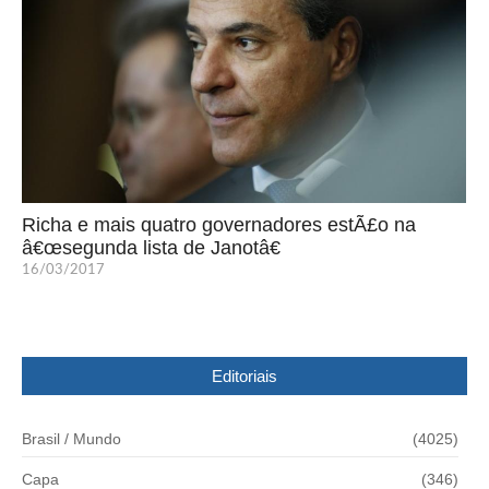
Richa e mais quatro governadores estÃ£o na
â€œsegunda lista de Janotâ€
16/03/2017
Editoriais
Brasil / Mundo
(4025)
Capa
(346)