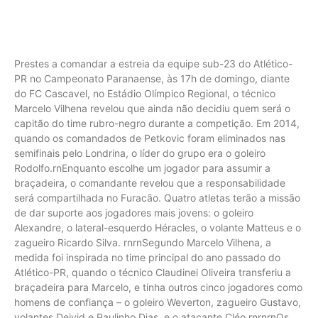
Prestes a comandar a estreia da equipe sub-23 do Atlético-
PR no Campeonato Paranaense, às 17h de domingo, diante
do FC Cascavel, no Estádio Olímpico Regional, o técnico
Marcelo Vilhena revelou que ainda não decidiu quem será o
capitão do time rubro-negro durante a competição. Em 2014,
quando os comandados de Petkovic foram eliminados nas
semifinais pelo Londrina, o líder do grupo era o goleiro
Rodolfo.rnEnquanto escolhe um jogador para assumir a
braçadeira, o comandante revelou que a responsabilidade
será compartilhada no Furacão. Quatro atletas terão a missão
de dar suporte aos jogadores mais jovens: o goleiro
Alexandre, o lateral-esquerdo Héracles, o volante Matteus e o
zagueiro Ricardo Silva. rnrnSegundo Marcelo Vilhena, a
medida foi inspirada no time principal do ano passado do
Atlético-PR, quando o técnico Claudinei Oliveira transferiu a
braçadeira para Marcelo, e tinha outros cinco jogadores como
homens de confiança – o goleiro Weverton, zagueiro Gustavo,
volantes Deivid e Paulinho Dias, e o atacante Cléo.rnrnrnOs