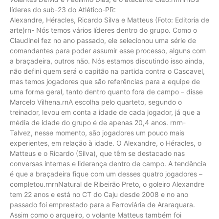
líderes do sub-23 do Atlético-PR:
Alexandre, Héracles, Ricardo Silva e Matteus (Foto: Editoria de
arte)rn- Nós temos vários líderes dentro do grupo. Como o
Claudinei fez no ano passado, ele selecionou uma série de
comandantes para poder assumir esse processo, alguns com
a braçadeira, outros não. Nós estamos discutindo isso ainda,
não defini quem será o capitão na partida contra o Cascavel,
mas temos jogadores que são referências para a equipe de
uma forma geral, tanto dentro quanto fora de campo – disse
Marcelo Vilhena.rnA escolha pelo quarteto, segundo o
treinador, levou em conta a idade de cada jogador, já que a
média de idade do grupo é de apenas 20,4 anos. rnrn-
Talvez, nesse momento, são jogadores um pouco mais
experientes, em relação à idade. O Alexandre, o Héracles, o
Matteus e o Ricardo (Silva), que têm se destacado nas
conversas internas e liderança dentro de campo. A tendência
é que a braçadeira fique com um desses quatro jogadores –
completou.rnrnNatural de Ribeirão Preto, o goleiro Alexandre
tem 22 anos e está no CT do Caju desde 2008 e no ano
passado foi emprestado para a Ferroviária de Araraquara.
Assim como o arqueiro, o volante Matteus também foi