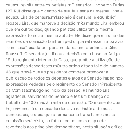
causou revolta entre os petistas.rnO senador Lindbergh Farias
(PT-RJ) disse que o centro de sua fala seria na mesma linha e
acusou Lira de censura.rn“Isso não é censura, é equilíbrio”,
rebateu Lira, que manteve a decisão.rnRaimundo Lira lembrou
que em outros dias, quando petistas utilizaram a mesma
expressão, tomou a mesma atitude. Ele disse que em uma das
reuniões da comissão também pediu que retirassem a palavra
“criminosa”, usada por parlamentares em referência a Dilma
Rousseff. O senador justificou a decisão com base no Artigo
19 do regimento interno da Casa, que proíbe a utilização de
expressões descorteses.rnOutro artigo citado foi o de número
48 que prevê que ao presidente compete promover a
publicação de todos os debates e atos de Senado impedindo
expressões vedadas pelo regimento do Senado.rnPresidente
da ComissãornLogo no início da sessão, Raimundo Lira
agradeceu servidores do Senado e fez um balanço do
trabalho de 100 dias à frente da comissão. “O momento que
hoje vivemos é um episódio decisivo na história de nossa
democracia, e creio que a forma como trabalhamos nesta
comissão será vista, no futuro, como um exemplo de
reverência aos princípios democráticos, nesta situação crítica