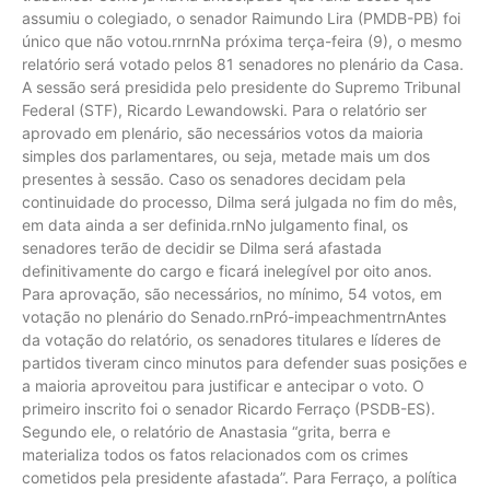
assumiu o colegiado, o senador Raimundo Lira (PMDB-PB) foi
único que não votou.rnrnNa próxima terça-feira (9), o mesmo
relatório será votado pelos 81 senadores no plenário da Casa.
A sessão será presidida pelo presidente do Supremo Tribunal
Federal (STF), Ricardo Lewandowski. Para o relatório ser
aprovado em plenário, são necessários votos da maioria
simples dos parlamentares, ou seja, metade mais um dos
presentes à sessão. Caso os senadores decidam pela
continuidade do processo, Dilma será julgada no fim do mês,
em data ainda a ser definida.rnNo julgamento final, os
senadores terão de decidir se Dilma será afastada
definitivamente do cargo e ficará inelegível por oito anos.
Para aprovação, são necessários, no mínimo, 54 votos, em
votação no plenário do Senado.rnPró-impeachmentrnAntes
da votação do relatório, os senadores titulares e líderes de
partidos tiveram cinco minutos para defender suas posições e
a maioria aproveitou para justificar e antecipar o voto. O
primeiro inscrito foi o senador Ricardo Ferraço (PSDB-ES).
Segundo ele, o relatório de Anastasia “grita, berra e
materializa todos os fatos relacionados com os crimes
cometidos pela presidente afastada”. Para Ferraço, a política