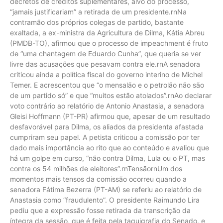
decretos de créditos suplementares, alvo do processo,
“jamais justificariam” a retirada de um presidente.rnNa
contramão dos próprios colegas de partido, bastante
exaltada, a ex-ministra da Agricultura de Dilma, Kátia Abreu
(PMDB-TO), afirmou que o processo de impeachment é fruto
de “uma chantagem de Eduardo Cunha”, que queria se ver
livre das acusações que pesavam contra ele.rnA senadora
criticou ainda a política fiscal do governo interino de Michel
Temer. E acrescentou que “o mensalão e o petrolão não são
de um partido só” e que “muitos estão atolados”.rnAo declarar
voto contrário ao relatório de Antonio Anastasia, a senadora
Gleisi Hoffmann (PT-PR) afirmou que, apesar de um resultado
desfavorável para Dilma, os aliados da presidenta afastada
cumpriram seu papel. A petista criticou a comissão por ter
dado mais importância ao rito que ao conteúdo e avaliou que
há um golpe em curso, “não contra Dilma, Lula ou o PT, mas
contra os 54 milhões de eleitores”.rnTensãornUm dos
momentos mais tensos da comissão ocorreu quando a
senadora Fátima Bezerra (PT-AM) se referiu ao relatório de
Anastasia como “fraudulento”. O presidente Raimundo Lira
pediu que a expressão fosse retirada da transcrição da
íntegra da sessão, que é feita pela taquigrafia do Senado, e