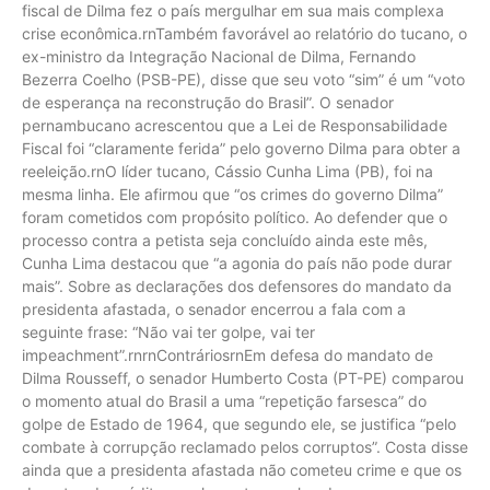
fiscal de Dilma fez o país mergulhar em sua mais complexa
crise econômica.rnTambém favorável ao relatório do tucano, o
ex-ministro da Integração Nacional de Dilma, Fernando
Bezerra Coelho (PSB-PE), disse que seu voto “sim” é um “voto
de esperança na reconstrução do Brasil”. O senador
pernambucano acrescentou que a Lei de Responsabilidade
Fiscal foi “claramente ferida” pelo governo Dilma para obter a
reeleição.rnO líder tucano, Cássio Cunha Lima (PB), foi na
mesma linha. Ele afirmou que “os crimes do governo Dilma”
foram cometidos com propósito político. Ao defender que o
processo contra a petista seja concluído ainda este mês,
Cunha Lima destacou que “a agonia do país não pode durar
mais”. Sobre as declarações dos defensores do mandato da
presidenta afastada, o senador encerrou a fala com a
seguinte frase: “Não vai ter golpe, vai ter
impeachment”.rnrnContráriosrnEm defesa do mandato de
Dilma Rousseff, o senador Humberto Costa (PT-PE) comparou
o momento atual do Brasil a uma “repetição farsesca” do
golpe de Estado de 1964, que segundo ele, se justifica “pelo
combate à corrupção reclamado pelos corruptos”. Costa disse
ainda que a presidenta afastada não cometeu crime e que os