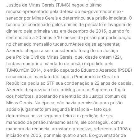
Justiça de Minas Gerais (TJMG) negou o último
recurso apresentado pela defesa do ex-governador e ex-
senador por Minas Gerais e determinou sua prisão imediata. O
tucano foi condenado pelos crimes de peculato e lavagem de
dinheiro pela primeira vez em dezembro de 2015, quando foi
sentenciado a 20 anos e 10 meses de prisão por participação
no chamado mensalão tucano.rnAntes de se apresentar,
Azeredo chegou a ser considerado foragido da Justiça
pela Polícia Civil de Minas Gerais, que, desde ontem (22),
tentava cumprir o mandado de prisão expedido pelo
TJMG.rnEm 2014, o então deputado Eduardo Azeredo (PSDB)
renunciou ao mandato tão logo a Procuradoria-Geral da
República pediu ao STF sua condenação a 22 anos de cadeia.
Azeredo desprezou o foro privilegiado no Supremo e fugiu
dos holofotes, apostando na lentidão da Justiça comum de
Minas Gerais. Na época, não havia permissão para prisão
após o julgamento em segunda instância – fato que
determinou nessa segunda-feira a expedição de seu
mandado de prisão.rnMesmo assim, ele conseguiu, com a
manobra da renúncia, arrastar o processo, referente a 1998 e
iniciado em 2005, por mais quatro anos. Ex-governador de