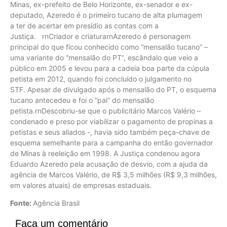
Minas, ex-prefeito de Belo Horizonte, ex-senador e ex-
deputado, Azeredo é o primeiro tucano de alta plumagem
a ter de acertar em presídio as contas com a
Justiça. rnCriador e criaturarnAzeredo é personagem
principal do que ficou conhecido como “mensalão tucano” –
uma variante do “mensalão do PT”, escândalo que veio a
público em 2005 e levou para a cadeia boa parte da cúpula
petista em 2012, quando foi concluído o julgamento no
STF. Apesar de divulgado após o mensalão do PT, o esquema
tucano antecedeu e foi o “pai” do mensalão
petista.rnDescobriu-se que o publicitário Marcos Valério –
condenado e preso por viabilizar o pagamento de propinas a
petistas e seus aliados -, havia sido também peça-chave de
esquema semelhante para a campanha do então governador
de Minas à reeleição em 1998. A Justiça condenou agora
Eduardo Azeredo pela acusação de desvio, com a ajuda da
agência de Marcos Valério, de R$ 3,5 milhões (R$ 9,3 milhões,
em valores atuais) de empresas estaduais.
Fonte:
Agência Brasil
Faça um comentário