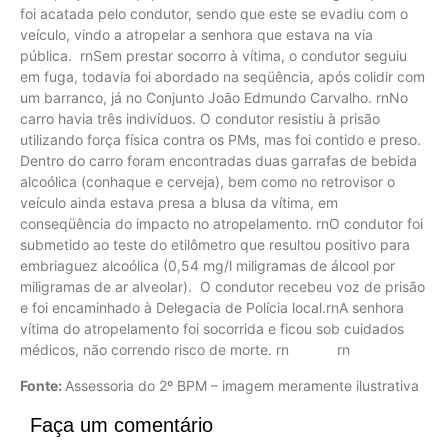
foi acatada pelo condutor, sendo que este se evadiu com o
veículo, vindo a atropelar a senhora que estava na via
pública. rnSem prestar socorro à vítima, o condutor seguiu
em fuga, todavia foi abordado na seqüência, após colidir com
um barranco, já no Conjunto João Edmundo Carvalho. rnNo
carro havia três indivíduos. O condutor resistiu à prisão
utilizando força física contra os PMs, mas foi contido e preso.
Dentro do carro foram encontradas duas garrafas de bebida
alcoólica (conhaque e cerveja), bem como no retrovisor o
veículo ainda estava presa a blusa da vítima, em
conseqüência do impacto no atropelamento. rnO condutor foi
submetido ao teste do etilômetro que resultou positivo para
embriaguez alcoólica (0,54 mg/l miligramas de álcool por
miligramas de ar alveolar). O condutor recebeu voz de prisão
e foi encaminhado à Delegacia de Polícia local.rnA senhora
vítima do atropelamento foi socorrida e ficou sob cuidados
médicos, não correndo risco de morte. rn rn
Fonte:
Assessoria do 2º BPM – imagem meramente ilustrativa
Faça um comentário