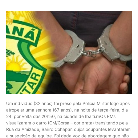
Um indivíduo (32 anos) foi preso pela Polícia Militar logo após
atropelar uma senhora (67 anos), na noite de terça-feira, dia
24, por volta das 20h50, na cidade de Ibaiti.rnOs PMs
visualizaram o carro (GM/Corsa – cor prata) transitando pela
Rua da Amizade, Bairro Cohapar, cujos ocupantes levantaram
a suspeição da equipe. Foi dada voz de abordagem que não