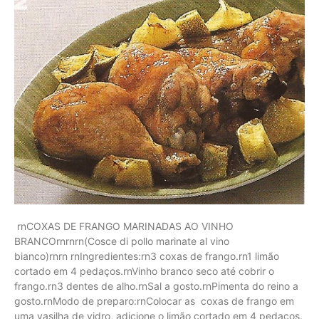
rnCOXAS DE FRANGO MARINADAS AO VINHO
BRANCOrnrnrn(Cosce di pollo marinate al vino
bianco)rnrn rnIngredientes:rn3 coxas de frango.rn1 limão
cortado em 4 pedaços.rnVinho branco seco até cobrir o
frango.rn3 dentes de alho.rnSal a gosto.rnPimenta do reino a
gosto.rnModo de preparo:rnColocar as coxas de frango em
uma vasilha de vidro, adicione o limão cortado em 4 pedaços.