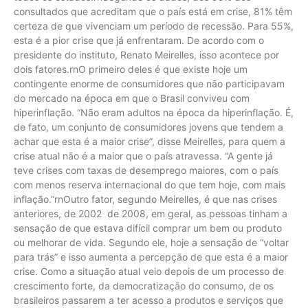
consultados que acreditam que o país está em crise, 81% têm
certeza de que vivenciam um período de recessão. Para 55%,
esta é a pior crise que já enfrentaram. De acordo com o
presidente do instituto, Renato Meirelles, isso acontece por
dois fatores.rnO primeiro deles é que existe hoje um
contingente enorme de consumidores que não participavam
do mercado na época em que o Brasil conviveu com
hiperinflação. “Não eram adultos na época da hiperinflação. É,
de fato, um conjunto de consumidores jovens que tendem a
achar que esta é a maior crise”, disse Meirelles, para quem a
crise atual não é a maior que o país atravessa. “A gente já
teve crises com taxas de desemprego maiores, com o país
com menos reserva internacional do que tem hoje, com mais
inflação.”rnOutro fator, segundo Meirelles, é que nas crises
anteriores, de 2002 de 2008, em geral, as pessoas tinham a
sensação de que estava difícil comprar um bem ou produto
ou melhorar de vida. Segundo ele, hoje a sensação de “voltar
para trás” e isso aumenta a percepção de que esta é a maior
crise. Como a situação atual veio depois de um processo de
crescimento forte, da democratização do consumo, de os
brasileiros passarem a ter acesso a produtos e serviços que