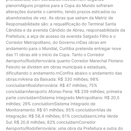
planornAlguns projetos para a Copa do Mundo sofreram
alterações durante o caminho, tendo prazos esticados ou
abandonados de vez. As obras que saíram da Matriz de
Responsabilidade são: a requalificação do Terminal Santa
Cândida e da avenida Cândido de Abreu, responsabilidade da
Prefeitura; a alça de acesso da avenida Salgado Filho e o
Corredor Metropolitano, do Governo.rnDas obras em
andamento para o Mundial, Curitiba pretende entregar nove
das 11 obras até o início da Copa. Tanto o Corredor
Aeroporto/Rodoferroviária quanto Corredor Marechal Floriano
Peixoto se dividem em obras municipais e estaduais,
dificultando o andamento.rnConfira abaixo o andamento das
obras:rnArena da Baixada: R$ 330 milhões; 98%
concluídarnRodoferroviária: R$ 47 milhões; 75%
concluídarnAeroporto Afonso Pena: R$ 239 milhões; primeira
parte concluídarnSistema Integrado Metropolitano: R$ 20,5
milhões; 29% concluídornSistema Integrado de
Monitoramento: R$ 61 milhões; 95% concluídornVias de
integração: R$ 58,4 milhões; 61% concluídasrnLinha Verde
Sul: R$ 20,6 milhões; 82% concluídarnCorredor
Aeroporto/Rodoferroviária: uma obra da Prefeitura e outra do