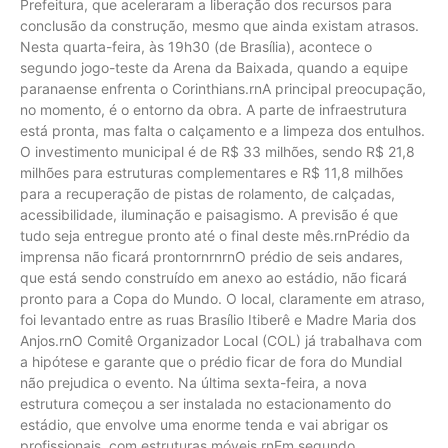
Prefeitura, que aceleraram a liberação dos recursos para
conclusão da construção, mesmo que ainda existam atrasos.
Nesta quarta-feira, às 19h30 (de Brasília), acontece o
segundo jogo-teste da Arena da Baixada, quando a equipe
paranaense enfrenta o Corinthians.rnA principal preocupação,
no momento, é o entorno da obra. A parte de infraestrutura
está pronta, mas falta o calçamento e a limpeza dos entulhos.
O investimento municipal é de R$ 33 milhões, sendo R$ 21,8
milhões para estruturas complementares e R$ 11,8 milhões
para a recuperação de pistas de rolamento, de calçadas,
acessibilidade, iluminação e paisagismo. A previsão é que
tudo seja entregue pronto até o final deste mês.rnPrédio da
imprensa não ficará prontornrnrnO prédio de seis andares,
que está sendo construído em anexo ao estádio, não ficará
pronto para a Copa do Mundo. O local, claramente em atraso,
foi levantado entre as ruas Brasílio Itiberê e Madre Maria dos
Anjos.rnO Comitê Organizador Local (COL) já trabalhava com
a hipótese e garante que o prédio ficar de fora do Mundial
não prejudica o evento. Na última sexta-feira, a nova
estrutura começou a ser instalada no estacionamento do
estádio, que envolve uma enorme tenda e vai abrigar os
profissionais, com estruturas móveis.rnEm segundo