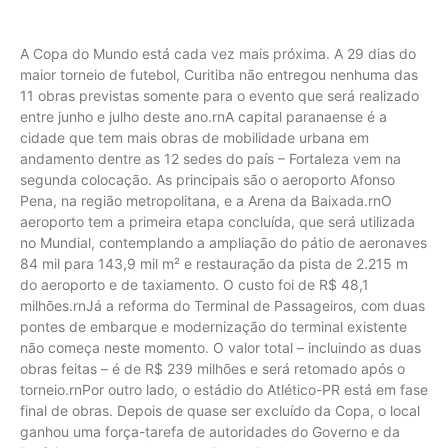
A Copa do Mundo está cada vez mais próxima. A 29 dias do
maior torneio de futebol, Curitiba não entregou nenhuma das
11 obras previstas somente para o evento que será realizado
entre junho e julho deste ano.rnA capital paranaense é a
cidade que tem mais obras de mobilidade urbana em
andamento dentre as 12 sedes do país – Fortaleza vem na
segunda colocação. As principais são o aeroporto Afonso
Pena, na região metropolitana, e a Arena da Baixada.rnO
aeroporto tem a primeira etapa concluída, que será utilizada
no Mundial, contemplando a ampliação do pátio de aeronaves
84 mil para 143,9 mil m² e restauração da pista de 2.215 m
do aeroporto e de taxiamento. O custo foi de R$ 48,1
milhões.rnJá a reforma do Terminal de Passageiros, com duas
pontes de embarque e modernização do terminal existente
não começa neste momento. O valor total – incluindo as duas
obras feitas – é de R$ 239 milhões e será retomado após o
torneio.rnPor outro lado, o estádio do Atlético-PR está em fase
final de obras. Depois de quase ser excluído da Copa, o local
ganhou uma força-tarefa de autoridades do Governo e da