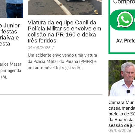
Viatura da equipe Canil da
 Junior
Polícia Militar se envolve em
festas
colisão na PR-160 e deixa
riaíva e
três feridos
esta
04/08/2026
/
Um acidente envolvendo uma viatura
da Polícia Militar do Paraná (PMPR) e
arlos Massa
um automóvel foi registrado...
prir agenda
6),...
Câmara Muni
cassa manda
prefeito de S
da Boa Vista
sessão de ju
05/08/2026