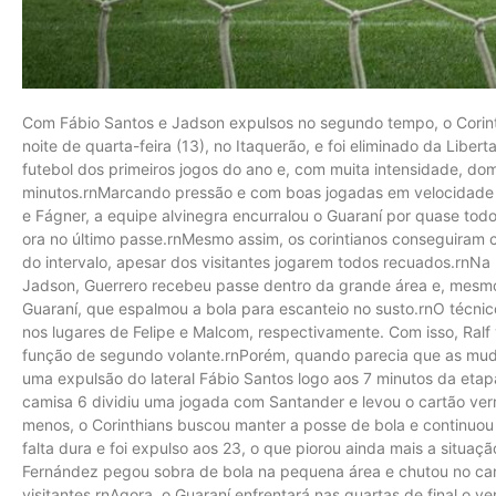
Com Fábio Santos e Jadson expulsos no segundo tempo, o Corinth
noite de quarta-feira (13), no Itaquerão, e foi eliminado da Liber
futebol dos primeiros jogos do ano e, com muita intensidade, do
minutos.rnMarcando pressão e com boas jogadas em velocidade
e Fágner, a equipe alvinegra encurralou o Guaraní por quase todo
ora no último passe.rnMesmo assim, os corintianos conseguiram c
do intervalo, apesar dos visitantes jogarem todos recuados.rnNa
Jadson, Guerrero recebeu passe dentro da grande área e, mesmo 
Guaraní, que espalmou a bola para escanteio no susto.rnO técnic
nos lugares de Felipe e Malcom, respectivamente. Com isso, Ralf
função de segundo volante.rnPorém, quando parecia que as mudan
uma expulsão do lateral Fábio Santos logo aos 7 minutos da etapa 
camisa 6 dividiu uma jogada com Santander e levou o cartão ve
menos, o Corinthians buscou manter a posse de bola e continuo
falta dura e foi expulso aos 23, o que piorou ainda mais a situaç
Fernández pegou sobra de bola na pequena área e chutou no canto
visitantes.rnAgora, o Guaraní enfrentará nas quartas de final o 