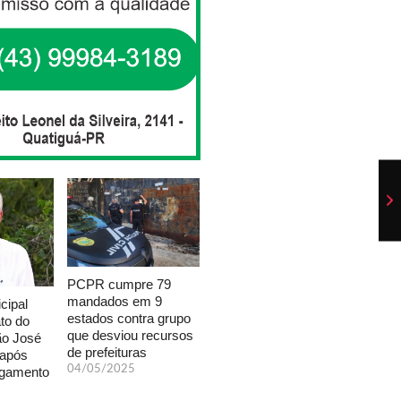
PCPR cumpre 79
mandados em 9
cipal
estados contra grupo
to do
que desviou recursos
ão José
de prefeituras
 após
04/05/2025
lgamento