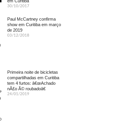
em Curitiba
30/10/2017
Paul McCartney confirma
show em Curitiba em março
de 2019
03/12/2018
Primeira noite de bicicletas
compartilhadas em Curitiba
tem 4 furtos: â€œAchado
nÃ£o Ã© roubadoâ€
24/01/2019