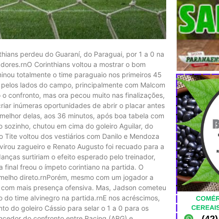
ians perdeu do Guaraní, do Paraguai, por 1 a 0 na
tadores.rnO Corinthians voltou a mostrar o bom
minou totalmente o time paraguaio nos primeiros 45
 pelos lados do campo, principalmente com Malcom
 o confronto, mas ora pecou muito nas finalizações,
riar inúmeras oportunidades de abrir o placar antes
 melhor delas, aos 36 minutos, após boa tabela com
sozinho, chutou em cima do goleiro Aguilar, do
o Tite voltou dos vestiários com Danilo e Mendoza
 virou zagueiro e Renato Augusto foi recuado para a
ças surtiriam o efeito esperado pelo treinador,
final freou o ímpeto corintiano na partida. O
rmelho direto.rnPorém, mesmo com um jogador a
u com mais presença ofensiva. Mas, Jadson cometeu
ão do time alvinegro na partida.rnE nos acréscimos,
 do goleiro Cássio para selar o 1 a 0 para os
vencedor do confronto entre Racing (ARG) e