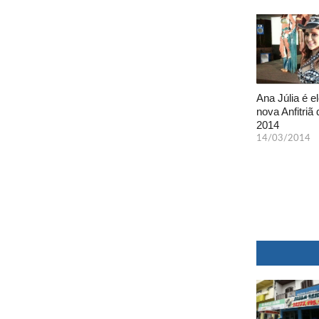
Ana Júlia é el
nova Anfitriã 
2014
14/03/2014