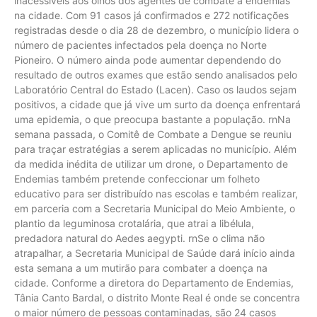
inacessíveis aos olhos dos agentes de combate a endemias
na cidade. Com 91 casos já confirmados e 272 notificações
registradas desde o dia 28 de dezembro, o município lidera o
número de pacientes infectados pela doença no Norte
Pioneiro. O número ainda pode aumentar dependendo do
resultado de outros exames que estão sendo analisados pelo
Laboratório Central do Estado (Lacen). Caso os laudos sejam
positivos, a cidade que já vive um surto da doença enfrentará
uma epidemia, o que preocupa bastante a população. rnNa
semana passada, o Comitê de Combate a Dengue se reuniu
para traçar estratégias a serem aplicadas no município. Além
da medida inédita de utilizar um drone, o Departamento de
Endemias também pretende confeccionar um folheto
educativo para ser distribuído nas escolas e também realizar,
em parceria com a Secretaria Municipal do Meio Ambiente, o
plantio da leguminosa crotalária, que atrai a libélula,
predadora natural do Aedes aegypti. rnSe o clima não
atrapalhar, a Secretaria Municipal de Saúde dará início ainda
esta semana a um mutirão para combater a doença na
cidade. Conforme a diretora do Departamento de Endemias,
Tânia Canto Bardal, o distrito Monte Real é onde se concentra
o maior número de pessoas contaminadas, são 24 casos