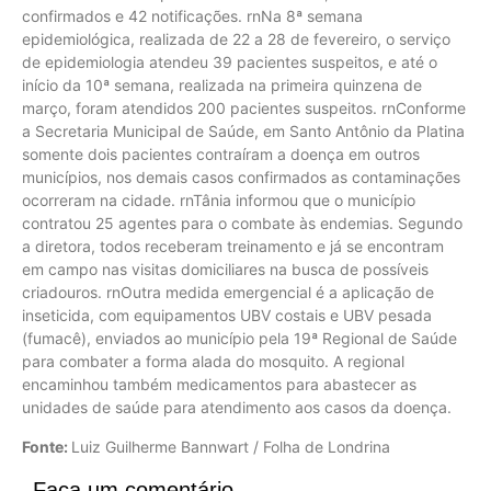
confirmados e 42 notificações. rnNa 8ª semana
epidemiológica, realizada de 22 a 28 de fevereiro, o serviço
de epidemiologia atendeu 39 pacientes suspeitos, e até o
início da 10ª semana, realizada na primeira quinzena de
março, foram atendidos 200 pacientes suspeitos. rnConforme
a Secretaria Municipal de Saúde, em Santo Antônio da Platina
somente dois pacientes contraíram a doença em outros
municípios, nos demais casos confirmados as contaminações
ocorreram na cidade. rnTânia informou que o município
contratou 25 agentes para o combate às endemias. Segundo
a diretora, todos receberam treinamento e já se encontram
em campo nas visitas domiciliares na busca de possíveis
criadouros. rnOutra medida emergencial é a aplicação de
inseticida, com equipamentos UBV costais e UBV pesada
(fumacê), enviados ao município pela 19ª Regional de Saúde
para combater a forma alada do mosquito. A regional
encaminhou também medicamentos para abastecer as
unidades de saúde para atendimento aos casos da doença.
Fonte:
Luiz Guilherme Bannwart / Folha de Londrina
Faça um comentário