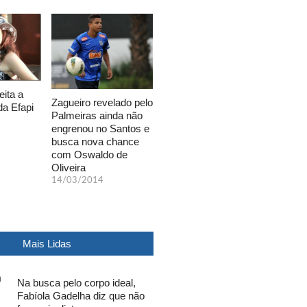
eita a
Zagueiro revelado pelo
da Efapi
Palmeiras ainda não
engrenou no Santos e
busca nova chance
com Oswaldo de
Oliveira
14/03/2014
Mais Lidas
Na busca pelo corpo ideal,
Fabíola Gadelha diz que não