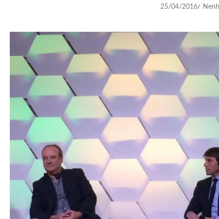
25/04/2016
Nenh
/