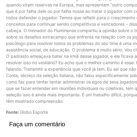
quando viram reservas na Europa, mas apresentam “outro compor
que é por falha dele ou por falha nossa ao tratar o jogador com
todos defender o jogador. Temos que refletir para o crescimento 
conceitos para continuar sendo competitivos e vencedores – diss
cabeça. O treinador do Fluminense compartiu a opinião sobre o tr
sobre os desafios extracampo que enfrenta na relação com os jog
psicólogo para resolver todos os problemas do seu time é uma men
assistência social, de educação. O problema é muito sério. Vou ci
O padrasto ameaçava bater na irmã desse jogador, e ele ficava 
resolver isso no vestiário? Eu acho que o melhor caminho é esse:
falando. Transmitir a experiência que você já tem. Eu sei que nã
Conte, técnico da seleção italiana, não falou especificamente so
como faz para tentar tentar administrar os egos de seus jogadores
que se fazer entender em reuniões individuais ou coletivas, tem 
seleção isso é ainda mais importante. É um trabalho difícil, por
têm mostrado compreensão.
Fonte:
Globo Esporte
Faça um comentário