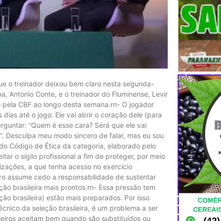
que o treinador deixou bem claro nesta segunda-
a, Antonio Conte, e o treinador do Fluminense, Levir
o pela CBF ao longo desta semana.rn- O jogador
ias até o jogo. Ele vai abrir o coração dele (para
rguntar: “Quem é esse cara? Será que ele vai
r?”. Desculpa meu modo sincero de falar, mas eu sou
9 do Código de Ética da categoria, elaborado pelo
tar o sigilo profissional a fim de proteger, por meio
izações, a que tenha acesso no exercício
eiro assume cedo a responsabilidade de sustentar
ção brasileira mais prontos.rn- Essa pressão tem
o brasileira) estão mais preparados. Por isso
cnico da seleção brasileira, é um problema a ser
leiros aceitam bem quando são substituídos ou