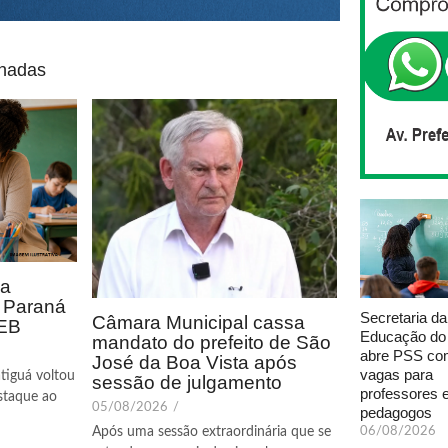
onadas
ca
o Paraná
Secretaria da
Câmara Municipal cassa
DEB
Educação do
mandato do prefeito de São
abre PSS com
José da Boa Vista após
vagas para
tiguá voltou
sessão de julgamento
professores 
staque ao
05/08/2026
/
pedagogos
06/08/2026
Após uma sessão extraordinária que se