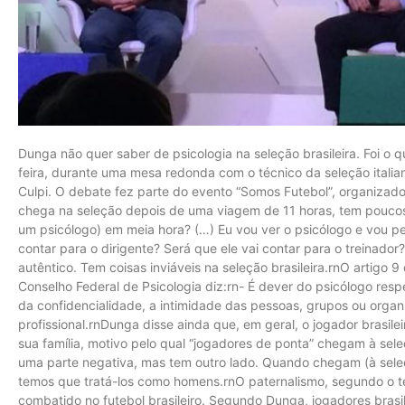
Dunga não quer saber de psicologia na seleção brasileira. Foi o 
feira, durante uma mesa redonda com o técnico da seleção italian
Culpi. O debate fez parte do evento “Somos Futebol”, organizad
chega na seleção depois de uma viagem de 11 horas, tem poucos d
um psicólogo) em meia hora? (…) Eu vou ver o psicólogo e vou pe
contar para o dirigente? Será que ele vai contar para o treinado
autêntico. Tem coisas inviáveis na seleção brasileira.rnO artigo 
Conselho Federal de Psicologia diz:rn- É dever do psicólogo respei
da confidencialidade, a intimidade das pessoas, grupos ou organ
profissional.rnDunga disse ainda que, em geral, o jogador brasil
sua família, motivo pelo qual “jogadores de ponta” chegam à sele
uma parte negativa, mas tem outro lado. Quando chegam (à seleçã
temos que tratá-los como homens.rnO paternalismo, segundo o té
combatido no futebol brasileiro. Segundo Dunga, jogadores brasi