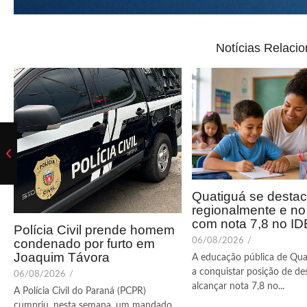
Notícias Relaci
Quatiguá se desta
regionalmente e n
com nota 7,8 no I
Polícia Civil prende homem
condenado por furto em
06/08/2026
/
Joaquim Távora
A educação pública de Qua
a conquistar posição de de
06/08/2026
/
alcançar nota 7,8 no...
A Polícia Civil do Paraná (PCPR)
cumpriu, nesta semana, um mandado