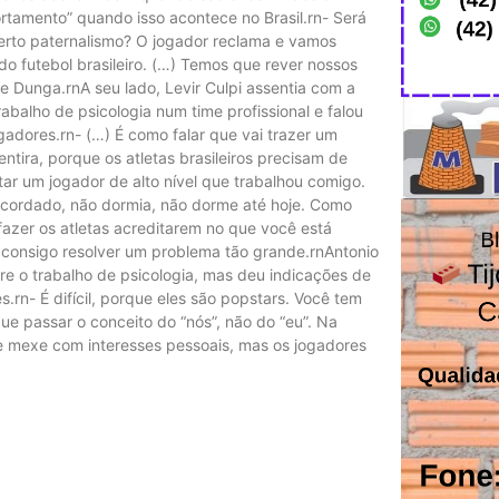
tamento” quando isso acontece no Brasil.rn- Será
 certo paternalismo? O jogador reclama e vamos
do futebol brasileiro. (…) Temos que rever nossos
e Dunga.rnA seu lado, Levir Culpi assentia com a
abalho de psicologia num time profissional e falou
adores.rn- (…) É como falar que vai trazer um
tira, porque os atletas brasileiros precisam de
tar um jogador de alto nível que trabalhou comigo.
acordado, não dormia, não dorme até hoje. Como
 fazer os atletas acreditarem no que você está
o consigo resolver um problema tão grande.rnAntonio
bre o trabalho de psicologia, mas deu indicações de
.rn- É difícil, porque eles são popstars. Você tem
que passar o conceito do “nós”, não do “eu”. Na
que mexe com interesses pessoais, mas os jogadores