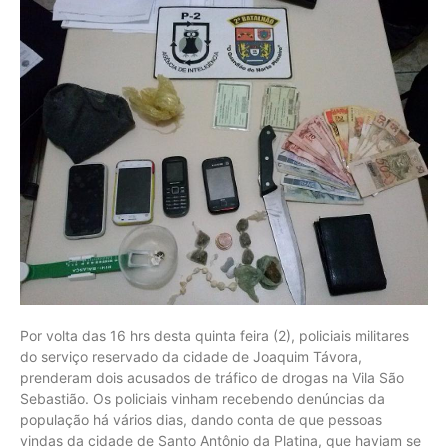
Por volta das 16 hrs desta quinta feira (2), policiais militares
do serviço reservado da cidade de Joaquim Távora,
prenderam dois acusados de tráfico de drogas na Vila São
Sebastião. Os policiais vinham recebendo denúncias da
população há vários dias, dando conta de que pessoas
vindas da cidade de Santo Antônio da Platina, que haviam se