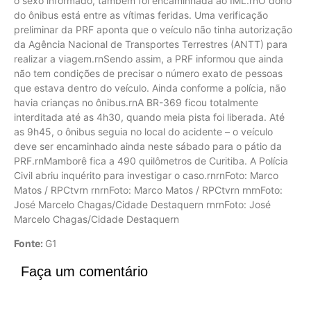
o sexo informado, também foi encaminhada ao IML.rnO dono
do ônibus está entre as vítimas feridas. Uma verificação
preliminar da PRF aponta que o veículo não tinha autorização
da Agência Nacional de Transportes Terrestres (ANTT) para
realizar a viagem.rnSendo assim, a PRF informou que ainda
não tem condições de precisar o número exato de pessoas
que estava dentro do veículo. Ainda conforme a polícia, não
havia crianças no ônibus.rnA BR-369 ficou totalmente
interditada até as 4h30, quando meia pista foi liberada. Até
as 9h45, o ônibus seguia no local do acidente – o veículo
deve ser encaminhado ainda neste sábado para o pátio da
PRF.rnMamborê fica a 490 quilômetros de Curitiba. A Polícia
Civil abriu inquérito para investigar o caso.rnrnFoto: Marco
Matos / RPCtvrn rnrnFoto: Marco Matos / RPCtvrn rnrnFoto:
José Marcelo Chagas/Cidade Destaquern rnrnFoto: José
Marcelo Chagas/Cidade Destaquern
Fonte:
G1
Faça um comentário