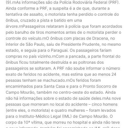
(9).rnAs informações são da Polícia Rodoviária Federal (PRF).
Ainda conforme a PRF, a suspeita é a de que, durante a
tentativa de assalto, o motorista tenha perdido o controle do
ônibus, cruzado a pista e batido em uma
árvore.rnPassageiros relataram à polícia que foram acordados
pelo barulho de tiros momentos antes de o motorista perder o
controle do veículo.rnO ônibus com placas de Dracena, no
interior de São Paulo, saiu de Presidente Prudente, no mesmo
estado, e seguia para o Paraguai. Os passageiros fariam
compras no país vizinho.rnCom a pancada, a parte frontal do
ônibus ficou totalmente destruída e as poltronas dos
passageiros se soltaram. A PRF não soube informar o número
exato de feridos no acidente, mas estima que ao menos 24
pessoas tenham se machucado.rnOs feridos foram
encaminhados para Santa Casa e para o Pronto Socorro de
Campo Mourão, também no centro-oeste do estado. Ainda
não há informações sobre o estado de saúde deles.rnAs nove
pessoas que morreram no local do acidente – cinco homens
(entre eles, o motorista) e quatro mulheres – foram levados
para o Instituto-Médico Legal (IML) de Campo Mourão. O
corpo da 10ª vítima, que morreu no hospital e ainda não teve