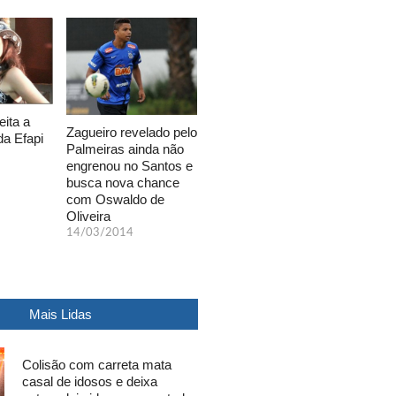
eita a
Zagueiro revelado pelo
da Efapi
Palmeiras ainda não
engrenou no Santos e
busca nova chance
com Oswaldo de
Oliveira
14/03/2014
Mais Lidas
Colisão com carreta mata
casal de idosos e deixa