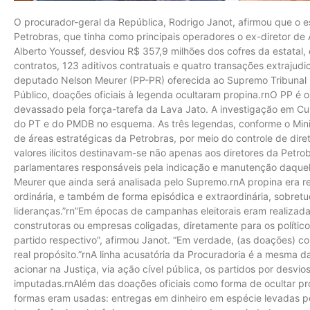
O procurador-geral da República, Rodrigo Janot, afirmou que o
Petrobras, que tinha como principais operadores o ex-diretor de
Alberto Youssef, desviou R$ 357,9 milhões dos cofres da estatal
contratos, 123 aditivos contratuais e quatro transações extrajudi
deputado Nelson Meurer (PP-PR) oferecida ao Supremo Tribunal 
Público, doações oficiais à legenda ocultaram propina.rnO PP é 
devassado pela força-tarefa da Lava Jato. A investigação em Cu
do PT e do PMDB no esquema. As três legendas, conforme o Minis
de áreas estratégicas da Petrobras, por meio do controle de diret
valores ilícitos destinavam-se não apenas aos diretores da Petro
parlamentares responsáveis pela indicação e manutenção daquele
Meurer que ainda será analisada pelo Supremo.rnA propina era re
ordinária, e também de forma episódica e extraordinária, sobre
lideranças.”rn”Em épocas de campanhas eleitorais eram realizada
construtoras ou empresas coligadas, diretamente para os político
partido respectivo”, afirmou Janot. “Em verdade, (as doações) c
real propósito.”rnA linha acusatória da Procuradoria é a mesma da
acionar na Justiça, via ação cível pública, os partidos por desvio
imputadas.rnAlém das doações oficiais como forma de ocultar pro
formas eram usadas: entregas em dinheiro em espécie levadas p