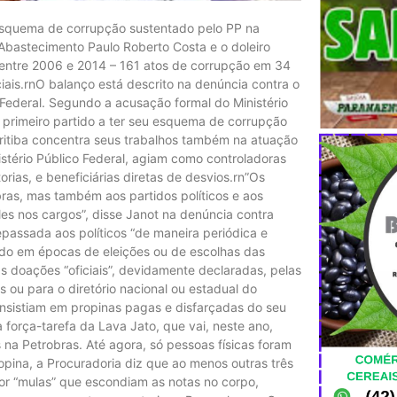
 esquema de corrupção sustentado pelo PP na
 Abastecimento Paulo Roberto Costa e o doleiro
, entre 2006 e 2014 – 161 atos de corrupção em 34
ciais.rnO balanço está descrito na denúncia contra o
Federal. Segundo a acusação formal do Ministério
o primeiro partido a ter seu esquema de corrupção
ritiba concentra seus trabalhos também na atuação
tério Público Federal, agiam como controladoras
orias, e beneficiárias diretas de desvios.rn”Os
bras, mas também aos partidos políticos e aos
s nos cargos”, disse Janot na denúncia contra
passada aos políticos “de maneira periódica e
tudo em épocas de eleições ou de escolhas das
s doações “oficiais”, devidamente declaradas, pelas
s ou para o diretório nacional ou estadual do
onsistiam em propinas pagas e disfarçadas do seu
 força-tarefa da Lava Jato, que vai, neste ano,
s na Petrobras. Até agora, só pessoas físicas foram
pina, a Procuradoria diz que ao menos outras três
or “mulas” que escondiam as notas no corpo,