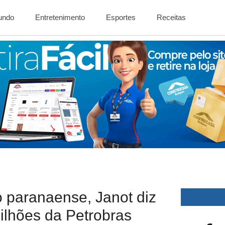
Mundo
Entretenimento
Esportes
Receitas
 paranaense, Janot diz
lhões da Petrobras