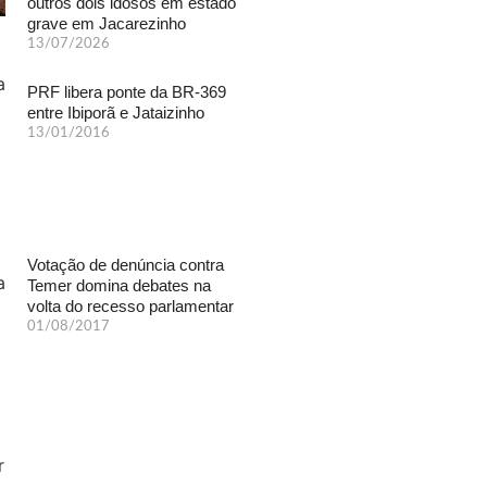
outros dois idosos em estado
grave em Jacarezinho
13/07/2026
PRF libera ponte da BR-369
entre Ibiporã e Jataizinho
13/01/2016
Votação de denúncia contra
Temer domina debates na
volta do recesso parlamentar
01/08/2017