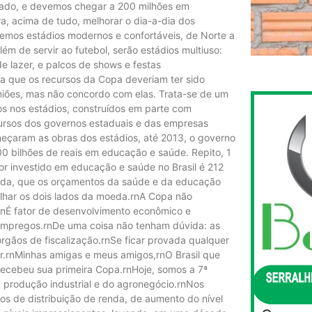
sado, e devemos chegar a 200 milhões em
a, acima de tudo, melhorar o dia-a-dia dos
temos estádios modernos e confortáveis, de Norte a
lém de servir ao futebol, serão estádios multiuso:
e lazer, e palcos de shows e festas
 que os recursos da Copa deveriam ter sido
niões, mas não concordo com elas. Trata-se de um
os nos estádios, construídos em parte com
cursos dos governos estaduais e das empresas
eçaram as obras dos estádios, até 2013, o governo
700 bilhões de reais em educação e saúde. Repito, 1
lor investido em educação e saúde no Brasil é 212
ainda, que os orçamentos da saúde e da educação
lhar os dois lados da moeda.rnA Copa não
.rnÉ fator de desenvolvimento econômico e
ia empregos.rnDe uma coisa não tenham dúvida: as
rgãos de fiscalização.rnSe ficar provada qualquer
or.rnMinhas amigas e meus amigos,rnO Brasil que
recebeu sua primeira Copa.rnHoje, somos a 7ª
a produção industrial e do agronegócio.rnNos
os de distribuição de renda, de aumento do nível