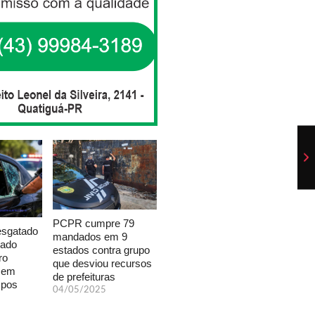
PCPR cumpre 79
esgatado
mandados em 9
xado
estados contra grupo
ro
que desviou recursos
a em
de prefeituras
mpos
04/05/2025