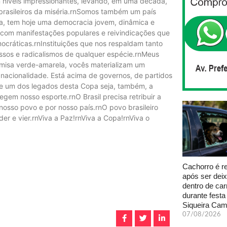
 níveis impressionantes, levando, em uma década,
 brasileiros da miséria.rnSomos também um país
, tem hoje uma democracia jovem, dinâmica e
 com manifestações populares e reivindicações que
ocráticas.rnInstituições que nos respaldam tanto
essos e radicalismos de qualquer espécie.rnMeus
misa verde-amarela, vocês materializam um
 nacionalidade. Está acima de governos, de partidos
ue um dos legados desta Copa seja, também, a
gem nosso esporte.rnO Brasil precisa retribuir a
 nosso povo e por nosso país.rnO povo brasileiro
er e vier.rnViva a Paz!rnViva a Copa!rnViva o
Cachorro é r
após ser dei
dentro de car
durante fest
Siqueira Ca
07/08/2026