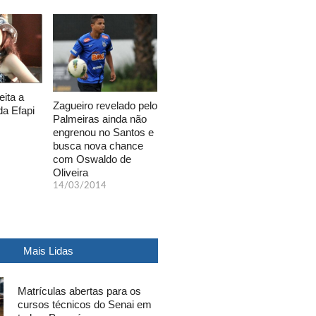
eita a
Zagueiro revelado pelo
da Efapi
Palmeiras ainda não
engrenou no Santos e
busca nova chance
com Oswaldo de
Oliveira
14/03/2014
Mais Lidas
Matrículas abertas para os
cursos técnicos do Senai em