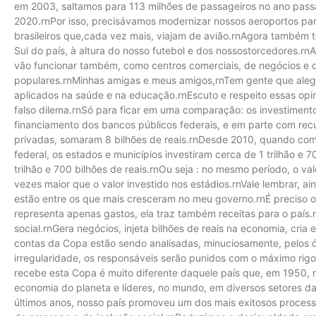
em 2003, saltamos para 113 milhões de passageiros no ano pas
2020.rnPor isso, precisávamos modernizar nossos aeroportos par
brasileiros que,cada vez mais, viajam de avião.rnAgora também 
Sul do país, à altura do nosso futebol e dos nossostorcedores.rnA
vão funcionar também, como centros comerciais, de negócios e d
populares.rnMinhas amigas e meus amigos,rnTem gente que alega
aplicados na saúde e na educação.rnEscuto e respeito essas opi
falso dilema.rnSó para ficar em uma comparação: os investiment
financiamento dos bancos públicos federais, e em parte com re
privadas, somaram 8 bilhões de reais.rnDesde 2010, quando com
federal, os estados e municípios investiram cerca de 1 trilhão e 
trilhão e 700 bilhões de reais.rnOu seja : no mesmo período, o va
vezes maior que o valor investido nos estádios.rnVale lembrar, 
estão entre os que mais cresceram no meu governo.rnÉ preciso o
representa apenas gastos, ela traz também receitas para o país
social.rnGera negócios, injeta bilhões de reais na economia, cr
contas da Copa estão sendo analisadas, minuciosamente, pelos ó
irregularidade, os responsáveis serão punidos com o máximo rig
recebe esta Copa é muito diferente daquele país que, em 1950, 
economia do planeta e líderes, no mundo, em diversos setores d
últimos anos, nosso país promoveu um dos mais exitosos process