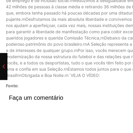
de emprego e de inclusão social.rnReduzimos a desigualdade em
42 milhões de pessoas à classe média e retirando 36 milhões de
que, embora tenha passado há poucas décadas por uma ditadura
pujante.rnDesfrutamos da mais absoluta liberdade e convivemos
nos ajudam a aperfeiçoar, cada vez mais, nossas instituições dem
para garantir a liberdade de manifestação como para coibir exc
queridos jogadores e querida Comissão Técnica,rnDebaixo da ca
poderoso patrimônio do povo brasileiro.rnA Seleção representa a
e de interesses de qualquer grupo.rnPor isso, vocês merecem q
modernização da nossa estrutura do futebol e das relações que re
vocês, e a todos os desportistas, tudo o que vocês têm feito por
ama e confia em sua Seleção.rnEstamos todos juntos para o que d
Brasil!rnObrigada e Boa Noite.rn´VEJA O VÍDEO:
Fonte:
Faça um comentário