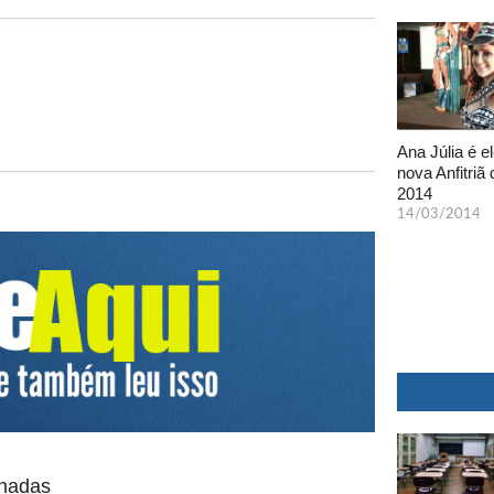
Ana Júlia é el
nova Anfitriã 
2014
14/03/2014
onadas