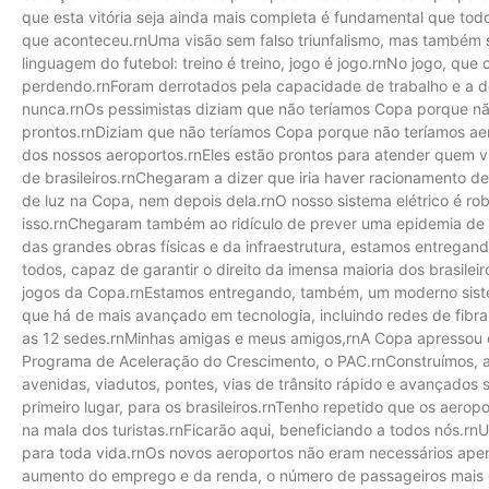
que esta vitória seja ainda mais completa é fundamental que tod
que aconteceu.rnUma visão sem falso triunfalismo, mas também 
linguagem do futebol: treino é treino, jogo é jogo.rnNo jogo, que
perdendo.rnForam derrotados pela capacidade de trabalho e a de
nunca.rnOs pessimistas diziam que não teríamos Copa porque não
prontos.rnDiziam que não teríamos Copa porque não teríamos a
dos nossos aeroportos.rnEles estão prontos para atender quem vie
de brasileiros.rnChegaram a dizer que iria haver racionamento de
de luz na Copa, nem depois dela.rnO nosso sistema elétrico é ro
isso.rnChegaram também ao ridículo de prever uma epidemia de 
das grandes obras físicas e da infraestrutura, estamos entrega
todos, capaz de garantir o direito da imensa maioria dos brasileir
jogos da Copa.rnEstamos entregando, também, um moderno sist
que há de mais avançado em tecnologia, incluindo redes de fibr
as 12 sedes.rnMinhas amigas e meus amigos,rnA Copa apressou o
Programa de Aceleração do Crescimento, o PAC.rnConstruímos, 
avenidas, viadutos, pontes, vias de trânsito rápido e avançados 
primeiro lugar, para os brasileiros.rnTenho repetido que os aeropo
na mala dos turistas.rnFicarão aqui, beneficiando a todos nós.
para toda vida.rnOs novos aeroportos não eram necessários ape
aumento do emprego e da renda, o número de passageiros mais qu