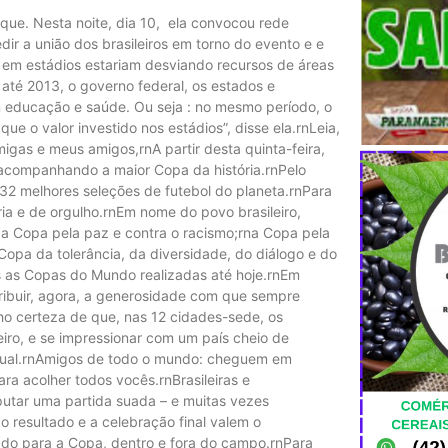
que. Nesta noite, dia 10, ela convocou rede
dir a união dos brasileiros em torno do evento e e
em estádios estariam desviando recursos de áreas
até 2013, o governo federal, os estados e
em educação e saúde. Ou seja : no mesmo período, o
ue o valor investido nos estádios”, disse ela.rnLeia,
igas e meus amigos,rnA partir desta quinta-feira,
, acompanhando a maior Copa da história.rnPelo
 32 melhores seleções de futebol do planeta.rnPara
ria e de orgulho.rnEm nome do povo brasileiro,
a Copa pela paz e contra o racismo;rna Copa pela
 Copa da tolerância, da diversidade, do diálogo e do
as as Copas do Mundo realizadas até hoje.rnEm
ribuir, agora, a generosidade com que sempre
o certeza de que, nas 12 cidades-sede, os
eiro, e se impressionar com um país cheio de
sigual.rnAmigos de todo o mundo: cheguem em
ra acolher todos vocês.rnBrasileiras e
putar uma partida suada – e muitas vezes
o resultado e a celebração final valem o
rado para a Copa, dentro e fora do campo.rnPara