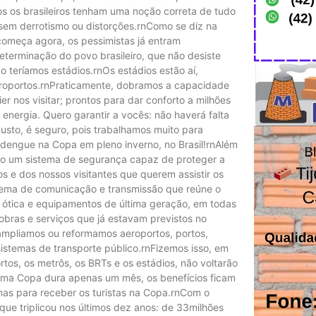
os os brasileiros tenham uma noção correta de tudo
sem derrotismo ou distorções.rnComo se diz na
 começa agora, os pessimistas já entram
terminação do povo brasileiro, que não desiste
 teríamos estádios.rnOs estádios estão aí,
eroportos.rnPraticamente, dobramos a capacidade
r nos visitar; prontos para dar conforto a milhões
 energia. Quero garantir a vocês: não haverá falta
busto, é seguro, pois trabalhamos muito para
dengue na Copa em pleno inverno, no Brasil!rnAlém
ndo um sistema de segurança capaz de proteger a
os e dos nossos visitantes que querem assistir os
ema de comunicação e transmissão que reúne o
a ótica e equipamentos de última geração, em todas
bras e serviços que já estavam previstos no
ampliamos ou reformamos aeroportos, portos,
sistemas de transporte público.rnFizemos isso, em
rtos, os metrôs, os BRTs e os estádios, não voltarão
rnUma Copa dura apenas um mês, os benefícios ficam
nas para receber os turistas na Copa.rnCom o
e triplicou nos últimos dez anos: de 33milhões