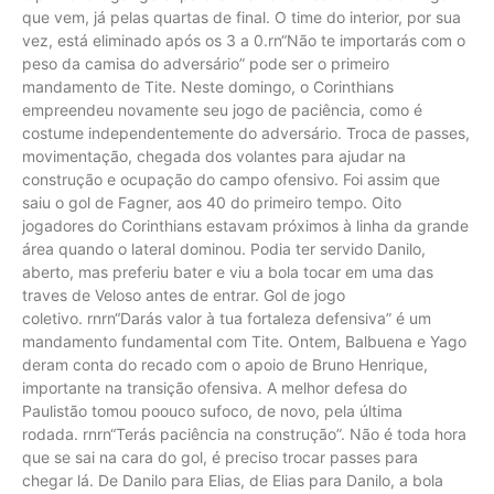
que vem, já pelas quartas de final. O time do interior, por sua
vez, está eliminado após os 3 a 0.rn“Não te importarás com o
peso da camisa do adversário” pode ser o primeiro
mandamento de Tite. Neste domingo, o Corinthians
empreendeu novamente seu jogo de paciência, como é
costume independentemente do adversário. Troca de passes,
movimentação, chegada dos volantes para ajudar na
construção e ocupação do campo ofensivo. Foi assim que
saiu o gol de Fagner, aos 40 do primeiro tempo. Oito
jogadores do Corinthians estavam próximos à linha da grande
área quando o lateral dominou. Podia ter servido Danilo,
aberto, mas preferiu bater e viu a bola tocar em uma das
traves de Veloso antes de entrar. Gol de jogo
coletivo. rnrn“Darás valor à tua fortaleza defensiva” é um
mandamento fundamental com Tite. Ontem, Balbuena e Yago
deram conta do recado com o apoio de Bruno Henrique,
importante na transição ofensiva. A melhor defesa do
Paulistão tomou poouco sufoco, de novo, pela última
rodada. rnrn“Terás paciência na construção”. Não é toda hora
que se sai na cara do gol, é preciso trocar passes para
chegar lá. De Danilo para Elias, de Elias para Danilo, a bola