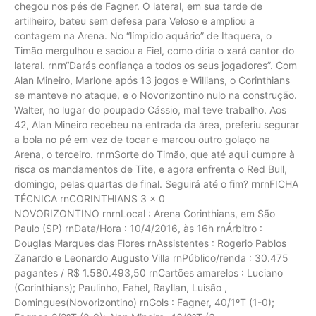
chegou nos pés de Fagner. O lateral, em sua tarde de
artilheiro, bateu sem defesa para Veloso e ampliou a
contagem na Arena. No “límpido aquário” de Itaquera, o
Timão mergulhou e saciou a Fiel, como diria o xará cantor do
lateral. rnrn“Darás confiança a todos os seus jogadores”. Com
Alan Mineiro, Marlone após 13 jogos e Willians, o Corinthians
se manteve no ataque, e o Novorizontino nulo na construção.
Walter, no lugar do poupado Cássio, mal teve trabalho. Aos
42, Alan Mineiro recebeu na entrada da área, preferiu segurar
a bola no pé em vez de tocar e marcou outro golaço na
Arena, o terceiro. rnrnSorte do Timão, que até aqui cumpre à
risca os mandamentos de Tite, e agora enfrenta o Red Bull,
domingo, pelas quartas de final. Seguirá até o fim? rnrnFICHA
TÉCNICA rnCORINTHIANS 3 x 0
NOVORIZONTINO rnrnLocal : Arena Corinthians, em São
Paulo (SP) rnData/Hora : 10/4/2016, às 16h rnÁrbitro :
Douglas Marques das Flores rnAssistentes : Rogerio Pablos
Zanardo e Leonardo Augusto Villa rnPúblico/renda : 30.475
pagantes / R$ 1.580.493,50 rnCartões amarelos : Luciano
(Corinthians); Paulinho, Fahel, Rayllan, Luisão ,
Domingues(Novorizontino) rnGols : Fagner, 40/1ºT (1-0);