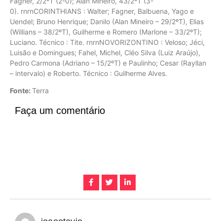
Fagner, 2/2ºT (2-0); Alan Mineiro, 43/2ºT (3-
0). rnrnCORINTHIANS : Walter; Fagner, Balbuena, Yago e
Uendel; Bruno Henrique; Danilo (Alan Mineiro – 29/2ºT), Elias
(Willians – 38/2ºT), Guilherme e Romero (Marlone – 33/2ºT);
Luciano. Técnico : Tite. rnrnNOVORIZONTINO : Veloso; Jéci,
Luisão e Domingues; Fahel, Michel, Cléo Silva (Luiz Araújo),
Pedro Carmona (Adriano – 15/2ºT) e Paulinho; Cesar (Rayllan
– intervalo) e Roberto. Técnico : Guilherme Alves.
Fonte:
Terra
Faça um comentário