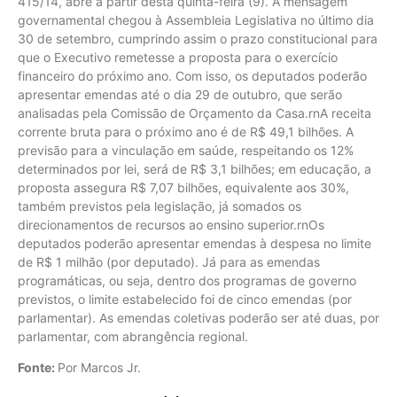
415/14, abre a partir desta quinta-feira (9). A mensagem
governamental chegou à Assembleia Legislativa no último dia
30 de setembro, cumprindo assim o prazo constitucional para
que o Executivo remetesse a proposta para o exercício
financeiro do próximo ano. Com isso, os deputados poderão
apresentar emendas até o dia 29 de outubro, que serão
analisadas pela Comissão de Orçamento da Casa.rnA receita
corrente bruta para o próximo ano é de R$ 49,1 bilhões. A
previsão para a vinculação em saúde, respeitando os 12%
determinados por lei, será de R$ 3,1 bilhões; em educação, a
proposta assegura R$ 7,07 bilhões, equivalente aos 30%,
também previstos pela legislação, já somados os
direcionamentos de recursos ao ensino superior.rnOs
deputados poderão apresentar emendas à despesa no limite
de R$ 1 milhão (por deputado). Já para as emendas
programáticas, ou seja, dentro dos programas de governo
previstos, o limite estabelecido foi de cinco emendas (por
parlamentar). As emendas coletivas poderão ser até duas, por
parlamentar, com abrangência regional.
Fonte:
Por Marcos Jr.